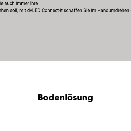
ie auch immer Ihre
ehen soll, mit
dvLED
Connect-
it
schaffen Sie im Handumdrehen e
Bodenlösung