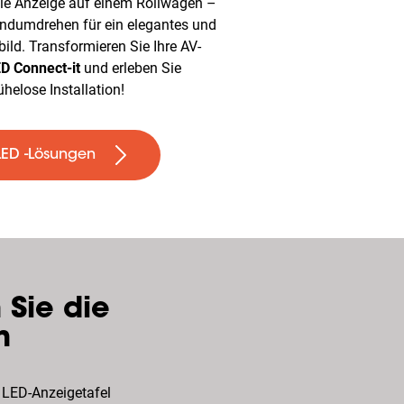
le Anzeige auf einem Rollwagen –
andumdrehen für ein elegantes und
ild. Transformieren Sie Ihre AV-
D Connect-it
und erleben Sie
helose Installation!
LED -Lösungen
 Sie die
n
e LED-Anzeigetafel