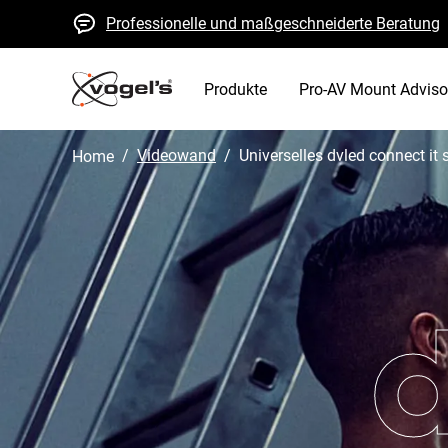
Professionelle und maßgeschneiderte Beratung
Schnelle Kostenvoranschläge und Lieferung
Hohe Qualität garantiert
Produkte
Pro-AV Mount Adviso
/
videowand
/
universelles dvled connect it
Home
d