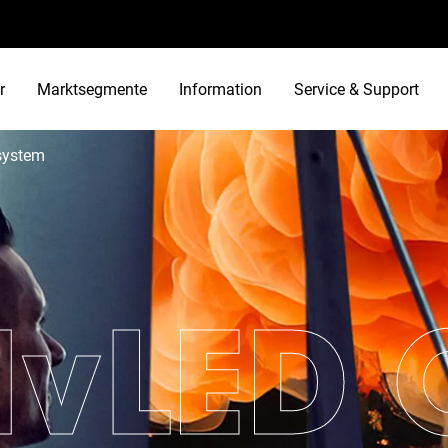
r
Marktsegmente
Information
Service & Support
 system
vLED C