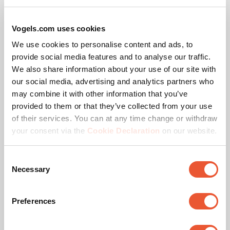
gleicht unebene Böden oder Decken problemlos aus.
Vogels.com uses cookies
Vorkonfigurierte Lösungen
We use cookies to personalise content and ads, to
provide social media features and to analyse our traffic.
Für die gängigste 16:9-Konfiguration finden Sie auf der
We also share information about your use of our site with
Website vorkonfigurierte Lösungen inklusive der
our social media, advertising and analytics partners who
entsprechenden Profillängen. Benötigen Sie eine andere
may combine it with other information that you’ve
PLA 9306 Abstandhalter
Konfiguration oder Profillänge? Kontaktieren Sie uns. Für
provided to them or that they’ve collected from your use
dvLED-Schnittstellenleiste
jedes Projekt bieten wir eine passende Lösung.
of their services. You can at any time change or withdraw
Zubehör
Schwarz
your consent via the
Cookie Declaration
on our website.
Vogel’s Qualität
Consent
Necessary
Selection
Das Vogel’s dvLED Connect-it Montagesystem ist TÜV-5-
zertifiziert und kann somit das Fünffache des maximal
Preferences
zulässigen Gewichts tragen. Alle Rollwagenlösungen
werden mit einer Neigung von 10 Grad getestet, um die
Sicherheit beim Transport zu gewährleisten.