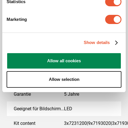
Statistics
Spezifikationen
Marketing
EAN-Einzelbox
8712285414886
Show details
Farbe
Schwarz
Product Line
Connect-it
Allow all cookies
Produktkategorie
dvLED Videowand
Allow selection
Wandmontage
Garantie
5 Jahre
Geeignet für Bildschirmtyp
LED
Kit content
3x7231200|9x7193020|3x7193