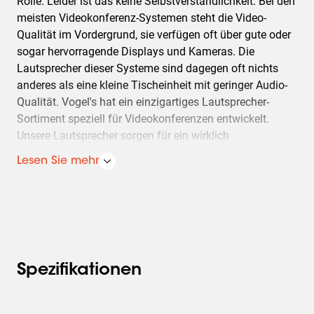
Rolle. Leider ist das keine Selbstverständlichkeit. Bei den
meisten Videokonferenz-Systemen steht die Video-
Qualität im Vordergrund, sie verfügen oft über gute oder
sogar hervorragende Displays und Kameras. Die
Lautsprecher dieser Systeme sind dagegen oft nichts
anderes als eine kleine Tischeinheit mit geringer Audio-
Qualität. Vogel's hat ein einzigartiges Lautsprecher-
Sortiment speziell für Videokonferenzen entwickelt.
Unsere Lautsprecher sorgen für ein wirklich
hochwertiges Sprach-Audio-Erlebnis, das perfekt zur
Lesen Sie mehr
Video-Qualität passt.
Das Herzstück des Lautsprechers ist der integrierte
Digital Sound Processor (DSP), der die Lautsprecher
klingen lässt, als ob Ihre Videokonferenz-Partner sich mit
Ihnen im gleichen Raum befänden. Nahezu alle
herkömmlichen Lautsprecher sind für die
Spezifikationen
Musikwiedergabe optimiert. Unsere Lautsprecher mit
einem DSP wurden hingegen auf eine natürliche