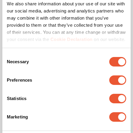
We also share information about your use of our site with
Standby-Stromverbrauch (W)
0.3
our social media, advertising and analytics partners who
may combine it with other information that you’ve
Fernbedienungsstandard
RS-232, RS-485
provided to them or that they’ve collected from your use
of their services. You can at any time change or withdraw
Spannung (V)
120 V, 60 Hz, 220 V, 50
your consent via the
Cookie Declaration
on our website.
Hz, 230 V, 50 Hz
Consent
Necessary
Selection
Downloads
Preferences
Montageanleitung
Statistics
Produktbroschüre
Marketing