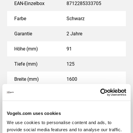
Sprachwiedergabe abgestimmt. Dank der Stereo-
EAN-Einzelbox
8712285333705
Anordnung ist sogar die Positionierung Ihrer
Videokonferenz-Partner klar erkennbar. Die
Farbe
Schwarz
Videokonferenz-Lautsprecher von Vogel's sind in
verschiedenen Größen erhältlich und bieten damit
Garantie
2 Jahre
sowohl für kleinere als auch größere Räume eine
optimale Tonqualität.
Höhe (mm)
91
Tiefe (mm)
125
Breite (mm)
1600
Schallleistung Lautsprecher in Dezibel (dB)
95
Garantie auf elektrische Teile
2 Jahre
Vogels.com uses cookies
We use cookies to personalise content and ads, to
Spannung (V)
100-240
provide social media features and to analyse our traffic.