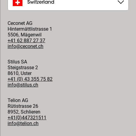
Switzerland
Ceconet AG
Hintermättlistrasse 1
5506
,
Mägenwil
+41 62 887 27 37
info@ceconet.ch
Stilus SA
Steigstrasse 2
8610
,
Uster
+41 (0) 43 355 75 82
info@stilus.ch
Telion AG
Rütistrasse 26
8952
,
Schlieren
+41(0)447321511
info@telion.ch