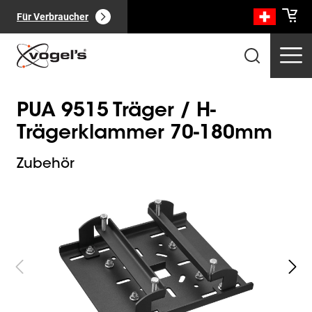
Für Verbraucher
PUA 9515 Träger / H-
Trägerklammer 70-180mm
Zubehör
Slide 1 of 2
Professionelle Produkte
(
0
):
Alle anzeigen
Seiten
(
0
):
Alle anzeigen