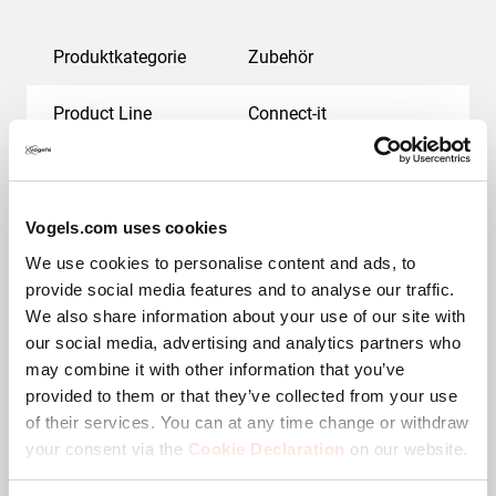
Produktkategorie
Zubehör
Product Line
Connect-it
EAN-Einzelbox
8712285345166
Garantie
5 Jahre
Vogels.com uses cookies
We use cookies to personalise content and ads, to
Farbe
Schwarz
provide social media features and to analyse our traffic.
We also share information about your use of our site with
Verstellbare Tiefe
Nein
our social media, advertising and analytics partners who
may combine it with other information that you’ve
Max. Gewichtslast (kg)
80
provided to them or that they’ve collected from your use
of their services. You can at any time change or withdraw
your consent via the
Cookie Declaration
on our website.
Größe des H-Trägers
70-180 mm