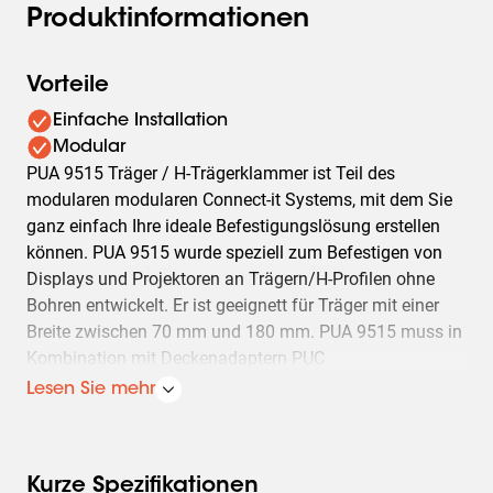
Produktinformationen
Vorteile
Einfache Installation
Modular
PUA 9515 Träger / H-Trägerklammer ist Teil des
modularen modularen Connect-it Systems, mit dem Sie
ganz einfach Ihre ideale Befestigungslösung erstellen
können. PUA 9515 wurde speziell zum Befestigen von
Displays und Projektoren an Trägern/H-Profilen ohne
Bohren entwickelt. Er ist geeignett für Träger mit einer
Breite zwischen 70 mm und 180 mm. PUA 9515 muss in
Kombination mit Deckenadaptern PUC
1045/1060/1065/1070/1080 sowie PUC 24xx oder PUC
Lesen Sie mehr
25xx Deckenrohren verwendet werden.
Kurze Spezifikationen