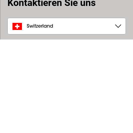
Kontaktieren Sie uns
Switzerland
Ceconet AG
Hintermättlistrasse 1
5506
,
Mägenwil
+41 62 887 27 37
info@ceconet.ch
Stilus SA
Steigstrasse 2
8610
,
Uster
+41 (0) 43 355 75 82
info@stilus.ch
Telion AG
Rütistrasse 26