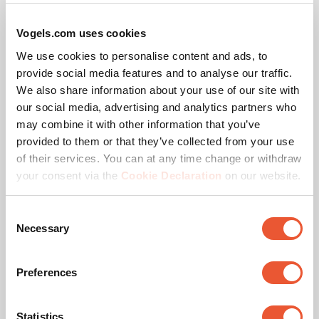
Max. Bildschirmgröße (Zoll)
26
Vogels.com uses cookies
Maximale Neigung
Bis zu 90° neigbar
We use cookies to personalise content and ads, to
provide social media features and to analyse our traffic.
Lochmuster (VESA)
50 mm x 50 mm, 75 mm
We also share information about your use of our site with
x 75 mm, 100 mm x 100
our social media, advertising and analytics partners who
mm
may combine it with other information that you’ve
provided to them or that they’ve collected from your use
Max. Gewichtslast (kg)
3
of their services. You can at any time change or withdraw
your consent via the
Cookie Declaration
on our website.
Kabelführung
Integrierte Kabelführung
Consent
Necessary
Selection
Ähnliche Produkte
Preferences
Slide 1 of 3
Statistics