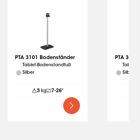
Slide 1 of 3
PTA 3101 Bodenständer
PTA 3102 
Tablet-Bodenstandfuß
Tablet-
Silber
Silber
3
kg
7-26"
3