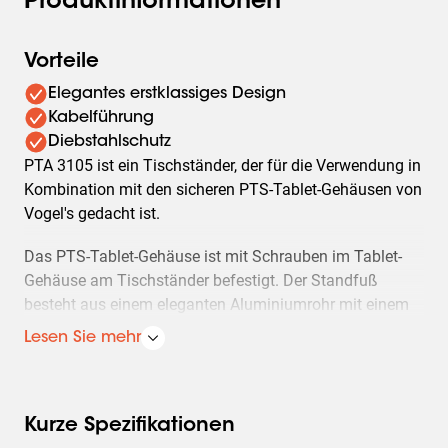
Produktinformationen
Vorteile
Elegantes erstklassiges Design
Kabelführung
Diebstahlschutz
PTA 3105 ist ein Tischständer, der für die Verwendung in
Kombination mit den sicheren PTS-Tablet-Gehäusen von
Vogel's gedacht ist.
Das PTS-Tablet-Gehäuse ist mit Schrauben im Tablet-
Gehäuse am Tischständer befestigt. Der Standfuß
besteht aus einem eleganten Aluminiumrohr mit einem
integrierten Kabelführungssystem und einer stabilen
Lesen Sie mehr
Grundplatte aus Stahl. Der Neigungswinkel ist zwischen
0 und 90 Grad einstellbar.
Kurze Spezifikationen