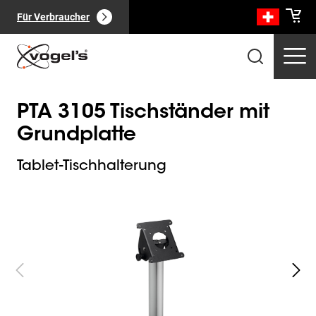
Für Verbraucher
PTA 3105 Tischständer mit
Grundplatte
Tablet-Tischhalterung
Slide 1 of 3
Professionelle Produkte
(
0
):
Alle anzeigen
Seiten
(
0
):
Alle anzeigen