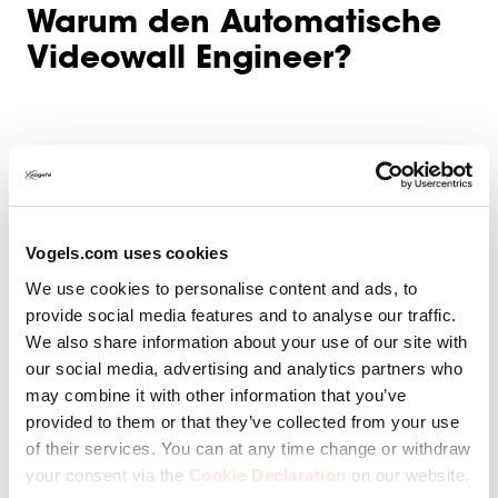
Warum den Automatische
Videowall Engineer?
Vogels.com uses cookies
We use cookies to personalise content and ads, to
provide social media features and to analyse our traffic.
We also share information about your use of our site with
our social media, advertising and analytics partners who
Maßgeschneiderte fachkundige Beratung
may combine it with other information that you’ve
provided to them or that they’ve collected from your use
Technische Zeichnungen (für eine gerade
of their services. You can at any time change or withdraw
Videowand)
your consent via the
Cookie Declaration
on our website.
Innerhalb von 24 Stunden