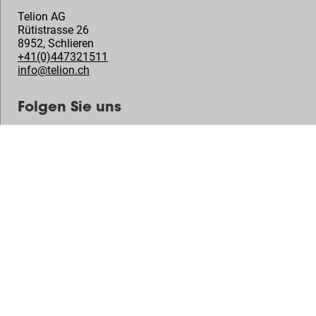
Telion AG
Rütistrasse 26
8952
,
Schlieren
+41(0)447321511
info@telion.ch
Folgen Sie uns
© Vogel's Products BV
2026
Copyright
Datenschutzrichtlinie
Haftungsausschluss
Cookies
Impressum