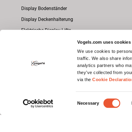
Display Bodenständer
Display Deckenhalterung
Elektrische Display Lifts
Vogels.com uses cookies
We use cookies to personal
Videowall Halterungen
traffic. We also share info
dvLED Videowall (universell)
analytics partners who may
they’ve collected from you
LCD Videowall
via the
Cookie Declaratio
Monitorarme
Consent
Necessary
Monitorarm für den Schreibtisch
Selection
Monitorarm zur Wandmontage