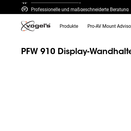
Professionelle und maßgeschneiderte Beratung
Schnelle Kostenvoranschläge und Lieferung
Hohe Qualität garantiert
Produkte
Pro-AV Mount Adviso
PFW 910 Display-Wandhalte
Slide 1 of 2