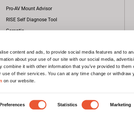
Pro-AV Mount Advisor
RISE Self Diagnose Tool
Garantie
ise content and ads, to provide social media features and to an
Über Vogel's
rmation about your use of our site with our social media, advertis
Weltweite Projekte
 combine it with other information that you’ve provided to them o
r use of their services. You can at any time change or withdraw
Nachhaltigkeit
n
on our website.
B Corp zertifiziert
EcoVadis Bewertung
Preferences
Statistics
Marketing
Presse
Abonnieren Sie unseren Newsletter