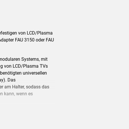
efestigen von LCD/Plasma
 Adapter FAU 3150 oder FAU
modularen Systems, mit
ung von LCD/Plasma TVs
enötigten universellen
ay). Das
er am Halter, sodass das
en kann, wenn es