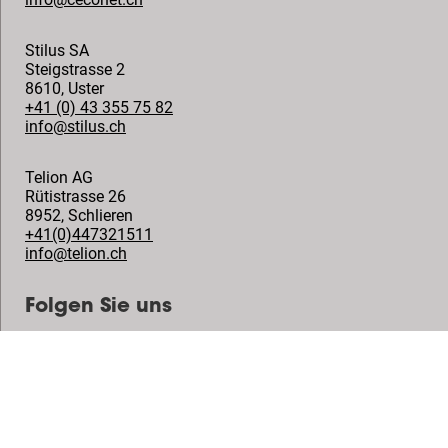
Stilus SA
Steigstrasse 2
8610
,
Uster
+41 (0) 43 355 75 82
info@stilus.ch
Telion AG
Rütistrasse 26
8952
,
Schlieren
+41(0)447321511
info@telion.ch
Folgen Sie uns
© Vogel's Products BV
2026