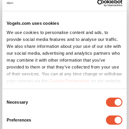
Max. Bildschirmgröße (Zoll)
120
Lochmuster (VESA)
300 mm x 200 mm, 300
mm x 300 mm, 400 mm
Vogels.com uses cookies
x 300 mm, 400 mm x
400 mm, 500 mm x 300
We use cookies to personalise content and ads, to
mm, 500 mm x 400 mm,
provide social media features and to analyse our traffic.
600 mm x 300 mm, 600
We also share information about your use of our site with
mm x 400 mm, 600 mm
our social media, advertising and analytics partners who
x 600 mm, 700 mm x
400 mm, 800 mm x 400
may combine it with other information that you’ve
mm, 800 mm x 500 mm,
provided to them or that they’ve collected from your use
800 mm x 600 mm
of their services. You can at any time change or withdraw
your consent via the
Cookie Declaration
on our website.
Farbe
Schwarz
Consent
Anzahl der Drehpunkte
3
Necessary
Selection
Maximale Drehung
Bis zu 90°
Preferences