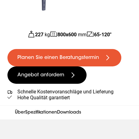
227
kg
800
x
600
mm
65-120"
Planen Sie einen Beratungstermin
Angebot anfordern
Schnelle Kostenvoranschläge und Lieferung
Hohe Qualität garantiert
Über
Spezifikationen
Downloads