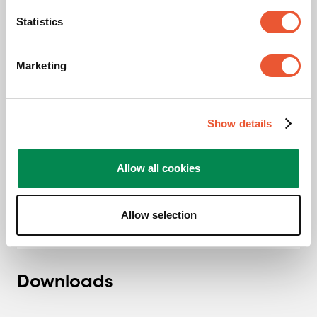
Maximale Neigung
Neigbar -4°/+4°
Statistics
Min. Abstand zur Wand (mm)
216
Marketing
Max. Abstand zur Wand (mm)
623
Orientierung
Querformat /
Hochformat
Show details
Verriegelungsoptionen
Kein Schloss
Allow all cookies
Serviceposition
Nein
Allow selection
Verstellbare Tiefe
Nein
Downloads