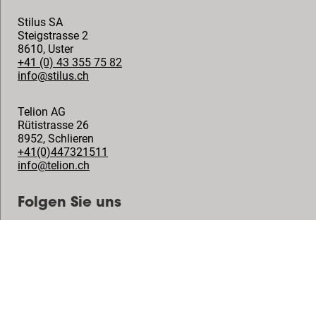
Stilus SA
Steigstrasse 2
8610
,
Uster
+41 (0) 43 355 75 82
info@stilus.ch
Telion AG
Rütistrasse 26
8952
,
Schlieren
+41(0)447321511
info@telion.ch
Folgen Sie uns
© Vogel's Products BV
2026