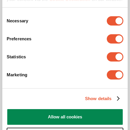
Ähnliche Produkte
Consent
Necessary
Selection
Preferences
Statistics
Marketing
PFA 9172
LCD-Videowand
Silber
Show details
Barco Unisee
Für gebogene Anwendungen
Allow all cookies