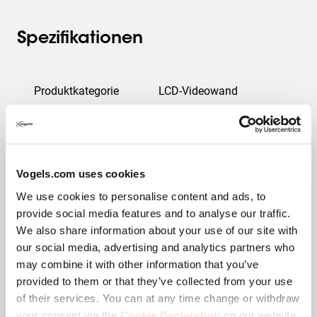
Spezifikationen
Produktkategorie
LCD-Videowand
Product Line
Connect-it
EAN-Einzelbox
8712285353284
Vogels.com uses cookies
We use cookies to personalise content and ads, to
Garantie
5 Jahre
provide social media features and to analyse our traffic.
We also share information about your use of our site with
Farbe
Silber
our social media, advertising and analytics partners who
may combine it with other information that you’ve
Verstellbare Tiefe
Nein
provided to them or that they’ve collected from your use
of their services. You can at any time change or withdraw
your consent via the
Cookie Declaration
on our website.