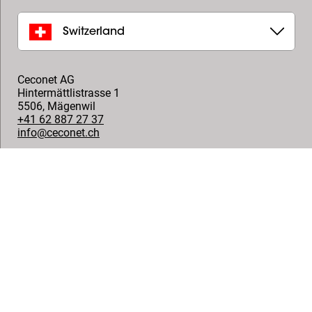
Switzerland
Ceconet AG
Hintermättlistrasse 1
5506
,
Mägenwil
+41 62 887 27 37
info@ceconet.ch
Stilus SA
Steigstrasse 2
8610
,
Uster
+41 (0) 43 355 75 82
info@stilus.ch
Telion AG
Rütistrasse 26
8952
,
Schlieren
+41(0)447321511
info@telion.ch