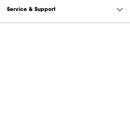
Service & Support
Über Vogel's
Abonnieren Sie unseren Newsletter
Kontaktieren Sie uns
Switzerland