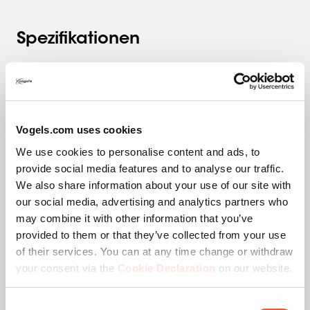
Spezifikationen
Produktkategorie
Zubehör
Product Line
Connect-it
Vogels.com uses cookies
We use cookies to personalise content and ads, to
EAN-Einzelbox
8712285324024
provide social media features and to analyse our traffic.
We also share information about your use of our site with
Garantie
5 Jahre
our social media, advertising and analytics partners who
may combine it with other information that you’ve
Farbe
Silber
provided to them or that they’ve collected from your use
of their services. You can at any time change or withdraw
Höhe (mm)
101
your consent via the
Cookie Declaration
on our website.
Breite (mm)
483
Consent