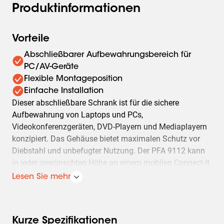
Produktinformationen
Vorteile
Abschließbarer Aufbewahrungsbereich für
PC/AV-Geräte
Flexible Montageposition
Einfache Installation
Dieser abschließbare Schrank ist für die sichere
Aufbewahrung von Laptops und PCs,
Videokonferenzgeräten, DVD-Playern und Mediaplayern
konzipiert. Das Gehäuse bietet maximalen Schutz vor
Diebstahl und unbefugter Nutzung. Der PFA 9112 kann
in jeder gewünschten Höhe an einem mobilen Connect-it
Display-Trolley oder an einem Connect-it Display-
Lesen Sie mehr
Bodenständer mit einem einfachen oder doppelten PUC
27xx-Rohr montiert werden.
Die abschließbare Öffnung an der Vorderseite des
Kurze Spezifikationen