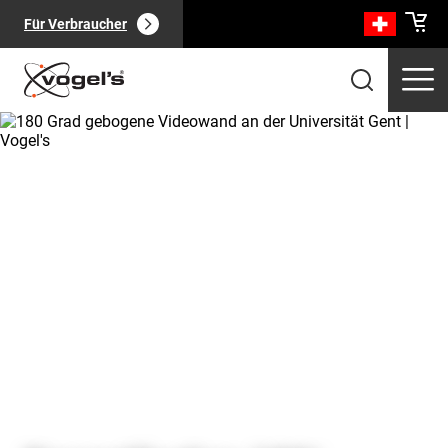
Für Verbraucher
Professionelle Produkte
(
0
):
Alle anzeigen
Seiten
(
0
):
Alle anzeigen