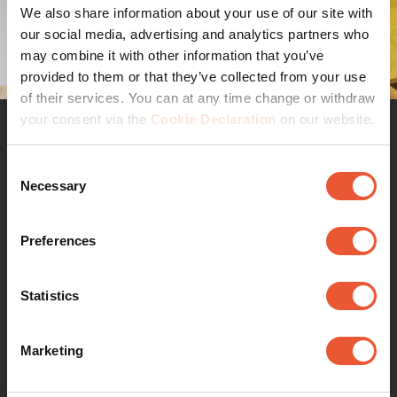
We also share information about your use of our site with
our social media, advertising and analytics partners who
may combine it with other information that you’ve
provided to them or that they’ve collected from your use
of their services. You can at any time change or withdraw
your consent via the
Cookie Declaration
on our website.
Was macht dieses Projekt
Consent
Necessary
Selection
so einzigartig?
Der visualisierte Prozess kann mithilfe von Touch-
Preferences
Screens auf dem Tisch und mit einem Joystick gesteuert
werden. Dank dieser cleveren Technologie entstand eine
Statistics
Videowand, die in keinster Weise mit Kabeln an den
physischen Automatisierungsprozess gekoppelt ist,
außerdem werden alle Inhalte und Aufträge kabellos
Marketing
durchgeführt. Der Integrationsanbieter
Axians
hat mit
seiner Echtzeit-Visualisierung hervorragende Arbeit