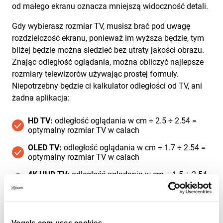
od małego ekranu oznacza mniejszą widoczność detali.
Gdy wybierasz rozmiar TV, musisz brać pod uwagę
rozdzielczość ekranu, ponieważ im wyższa będzie, tym
bliżej będzie można siedzieć bez utraty jakości obrazu.
Znając odległość oglądania, można obliczyć najlepsze
rozmiary telewizorów używając prostej formuły.
Niepotrzebny będzie ci kalkulator odległości od TV, ani
żadna aplikacja:
HD TV:
odległość oglądania w cm ÷ 2.5 ÷ 2.54 =
optymalny rozmiar TV w calach
OLED TV:
odległość oglądania w cm ÷ 1.7 ÷ 2.54 =
optymalny rozmiar TV w calach
4K UHD TV:
odległość oglądania w cm ÷ 1.5 ÷ 2.54
= optymalny rozmiar TV w calach
Tak więc przy odległości 250 cm i telewizorze 4K daje to
250 ÷ 1,5 ÷ 2,54, czyli około 65 cali. Wszystkie wartości
Vogels.com uses cookies