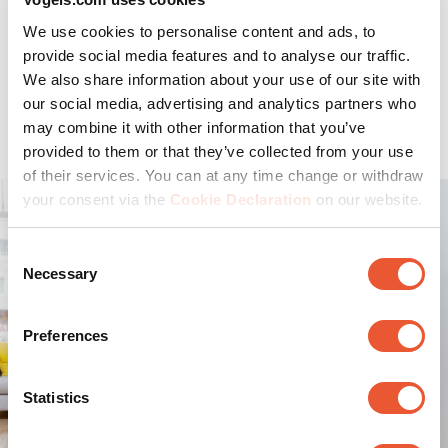
są oczywiście orientacyjne, ponieważ osobiste
We use cookies to personalise content and ads, to
preferencje również są istotne przy wyborze TV.
provide social media features and to analyse our traffic.
W naszym poradniku dotyczącym
optymalnych
We also share information about your use of our site with
odległości oglądania w zależności od rozmiaru ekranu
our social media, advertising and analytics partners who
znajdziesz więcej informacji na ten temat.
may combine it with other information that you’ve
provided to them or that they’ve collected from your use
of their services. You can at any time change or withdraw
your consent via the
Cookie Declaration
on our website.
Consent
Necessary
Selection
Preferences
Statistics