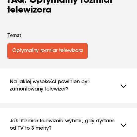
FAQ: Optymalny rozmiar
telewizora
Temat
Optymalny rozmiar telewizora
Na jakiej wysokości powinien być
zamontowany telewizor?
Centralny punkt ekranu powinien znajdować się na
wysokości oczu, gdy siedzisz w miejscu, z którego
planujesz oglądać TV. W większości przypadków
Jaki rozmiar telewizora wybrać, gdy dystans
oznacza to około 100–150 centymetrów od podłogi.
od TV to 3 metry?
Jeśli zamontujesz telewizor zbyt wysoko, będziesz