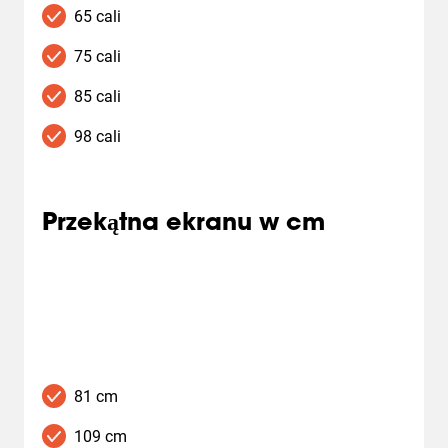
65 cali
75 cali
85 cali
98 cali
Przekątna ekranu w cm
81 cm
109 cm