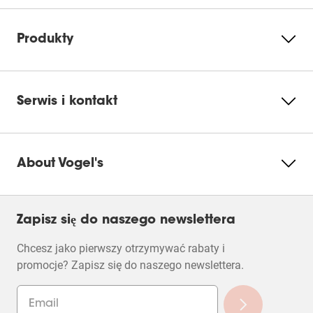
szersze kąty widzenia i naturalne kolory, co zwiększa
elastyczność w wyborze pozycji oglądania.
Ostatecznie decydujące znaczenie ma wygoda, bo
Produkty
nawet na najlepszym sprzęcie nie będzie oglądało się
dobrze, jeśli został źle dobrany do odległości i pozycij
oglądania.
Serwis i kontakt
About Vogel's
Zapisz się do naszego newslettera
Chcesz jako pierwszy otrzymywać rabaty i
promocje? Zapisz się do naszego newslettera.