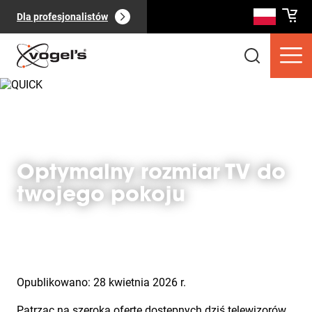
Dla profesjonalistów
Optymalny rozmiar TV do
Produkty dla konsumentów
Pokaż
twojego pokoju
(
0
):
wszystkie
Opublikowano: 28 kwietnia 2026 r.
Patrząc na szeroką ofertę dostępnych dziś telewizorów