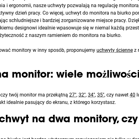
a i ergonomii, nasze uchwyty pozwalają na regulację monitora,
fektywny dzień pracy. Co więcej, uchwyt do monitora na biurko 
jąc schludniejsze i bardziej zorganizowane miejsce pracy. Dzięk
nckiemu designowi idealnie wpasowuje się w niemal każdą przest
 użyteczność z naszym ramieniem do monitora na biurko.
tować monitory w inny sposób, proponujemy
uchwyty ścienne
z 
a monitor: wiele możliwośc
, czy twój monitor ma przekątną
27"
,
32"
,
34"
,
35"
, czy nawet
40
l
t idealnie pasujący do ekranu, z którego korzystasz.
uchwyt na dwa monitory, cz