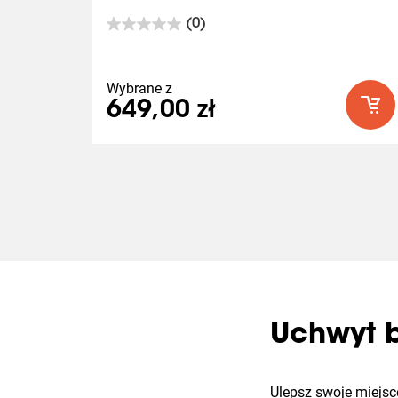
(0)
0.0
na
5
gwiazdek.
Wybrane z
649,00 zł
Uchwyt b
Ulepsz swoje miejsc