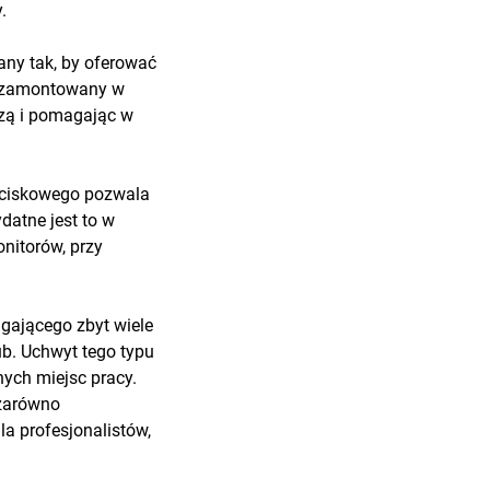
.
any tak, by oferować
sk zamontowany w
czą i pomagając w
zaciskowego pozwala
datne jest to w
onitorów, przy
gającego zbyt wiele
ub. Uchwyt tego typu
nych miejsc pracy.
 zarówno
a profesjonalistów,