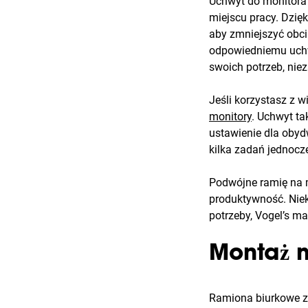
Uchwyt do monitora 
miejscu pracy. Dzię
aby zmniejszyć obcią
odpowiedniemu uchw
swoich potrzeb, niez
Jeśli korzystasz z 
monitory
. Uchwyt ta
ustawienie dla obyd
kilka zadań jednocz
Podwójne ramię na m
produktywność. Niekt
potrzeby, Vogel’s m
Montaż m
Ramiona biurkowe za