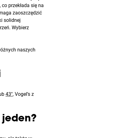
 co przekłada się na
pomaga zaoszczędzić
i solidnej
rzeń. Wybierz
różnych naszych
i
ub
43"
, Vogel’s z
y jeden?