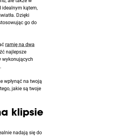
mu, ale także w
d idealnym kątem,
wiatła. Dzięki
stosowując go do
rać
ramię na dwa
źć najlepsze
ów wykonujących
.
że wpłynąć na twoją
tego, jakie są twoje
a klipsie
alnie nadają się do