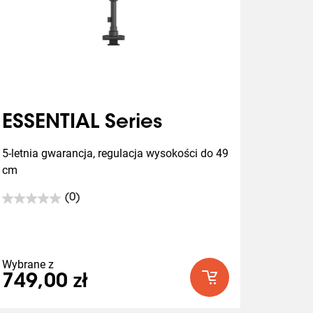
ESSENTIAL Series
5-letnia gwarancja, regulacja wysokości do 49 
cm
(0)
0.0
na
5
gwiazdek.
Wybrane z
749,00 zł