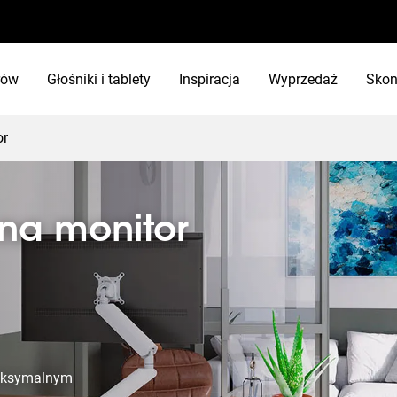
rów
Głośniki i tablety
Inspiracja
Wyprzedaż
Skon
or
na monitor
maksymalnym