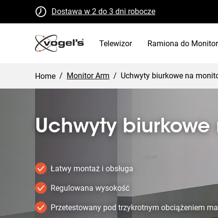
Dostawa w 2 do 3 dni robocze
Darmowe zwroty w ciągu 30 dni
Certyfikat B Corp
Telewizor
Ramiona do Monito
/
Monitor Arm
/
Uchwyty biurkowe na monit
Home
Uchwyty biurkowe 
Łatwy montaż i obsługa
Regulowana wysokość
Przetestowany pod trzykrotnym obciążeniem 