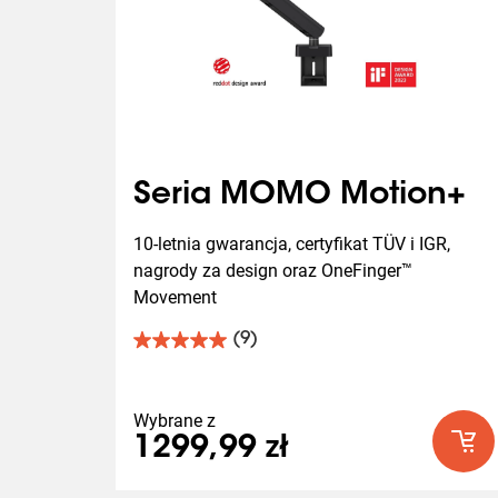
Seria MOMO Motion+
10-letnia gwarancja, certyfikat TÜV i IGR, 
nagrody za design oraz OneFinger™ 
Movement
(9)
5.0
na
5
gwiazdek.
Wybrane z
9
1299,99 zł
Recenzji