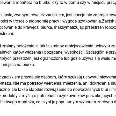
wania monitora na biurku, czy to w domu czy w miejscu pracy
klipsie, zwanym również zaciskiem, jest specjalnie zaprojektow
iwości w trosce o ergonomię pracy i wygodę użytkowania.Zaci
ocowanie do krawędzi biurka, maksymalizując przestrzeń robo
strzeni.
 i zmiany położenia, a także zmiany umiejscowienia uchwytu 
lnych kątów widzenia i pożądanej wysokości. Szczególnie przy
tórych przestrzeń jest ograniczona lub gdzie używa się wielu m
miejsca na biurku.
 zaciskiem przyda się osobom, które szukają uchwytu niewyma
ntażu. Nie ma potrzeby wiercenia, mierzenia, ani dokręcania śr
iczne, ale także stabilne rozwiązanie do nowoczesnych biur i in
je produkty z myślą o potrzebach użytkowników poszukujących
k i łatwego montażu, co czyni je popularnym wyborem zarówno dl