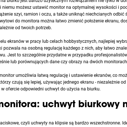
na biurko jest bardzo użytecznym rozwiązaniem nie tylko w do
ki niemu możesz ustawić monitor na optymalnej wysokości i po
żenie szyi, ramion i oczu, a także uniknąć niechcianych odbić ś
ytowi do monitora można łatwo zmienić położenie ekranu, do
ależnie od twoich potrzeb.
wielu ekranów w pracy lub celach hobbystycznych, najlepiej wyb
ki pozwala na osobną regulację każdego z nich, aby łatwo znale
wu. Jest to szczególnie przydatne w przypadku profesjonalist
eśnie lub porównujących dane czy obrazy na dwóch monitorach
onitor umożliwia łatwą regulację i ustawienie ekranów, co mo
órzy czują się lepiej, używając jednego ekranu - niezależnie od 
a w ofercie odpowiedni uchwyt do użycia na biurku.
onitora: uchwyt biurkowy n
ciskowe, czyli uchwyty na klipsie są bardzo wszechstronne. Ide