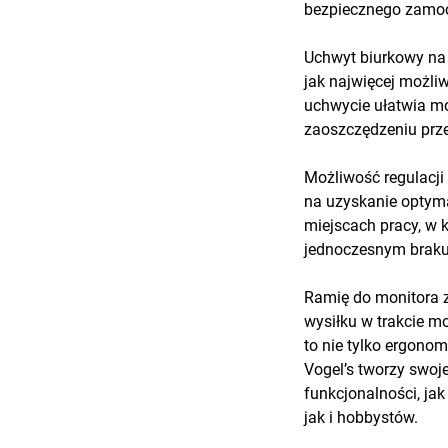
bezpiecznego zamoco
Uchwyt biurkowy na 
jak najwięcej możl
uchwycie ułatwia m
zaoszczędzeniu prze
Możliwość regulacji
na uzyskanie optyma
miejscach pracy, w k
jednoczesnym braku 
Ramię do monitora z
wysiłku w trakcie mo
to nie tylko ergonom
Vogel’s tworzy swo
funkcjonalności, ja
jak i hobbystów.