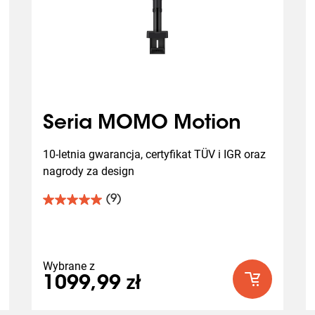
Seria MOMO Motion
10-letnia gwarancja, certyfikat TÜV i IGR oraz 
nagrody za design
(9)
5.0
na
5
gwiazdek.
9
Wybrane z
Recenzji
1099,99 zł