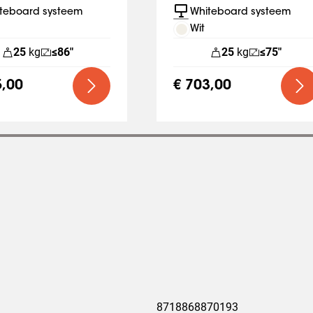
Metals
SmartMetals
teboard systeem
Whiteboard systeem
Wit
25
kg
≤86"
25
kg
≤75"
5,00
€ 703,00
8718868870193