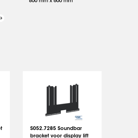
800 mm x 600 mm
t
S052.7285 Soundbar
S052.
bracket voor display lift
voor di