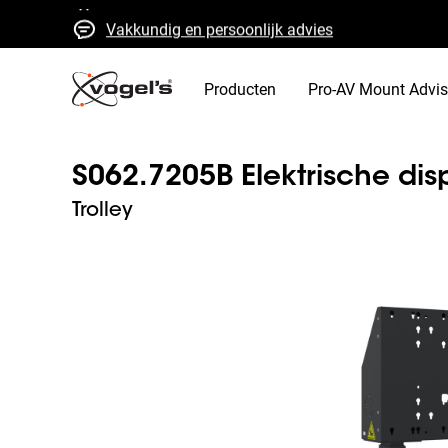
Vakkundig en persoonlijk advies
Snelle offertes en levering
Hoge kwaliteit gegarandeerd
Producten
Pro-AV Mount Advis
S062.7205B Elektrische displa
Trolley
Slide 1 of 3