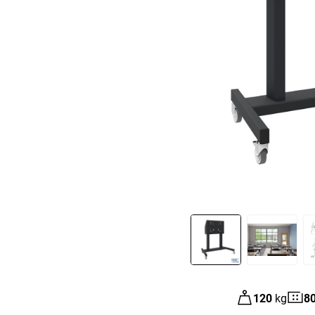
Slide 1 of 3
120
kg
8