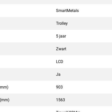
SmartMetals
Trolley
5 jaar
Zwart
LCD
Ja
 (mm)
903
m (mm)
1563