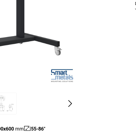
00
x
600
mm
55-86"