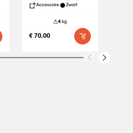
Accessoire
Zwart
Acc
4
kg
€ 70,00
€ 160