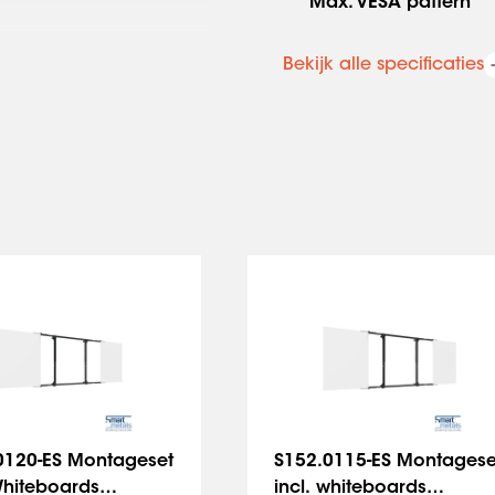
Max. VESA pattern
isplay eenvoudig en
Bekijk alle specificaties
n anti-collision systeem dat
herm of de omgeving te
 voor het plaatsen van een
0120-ES Montageset
S152.0115-ES Montagese
Whiteboards
incl. whiteboards