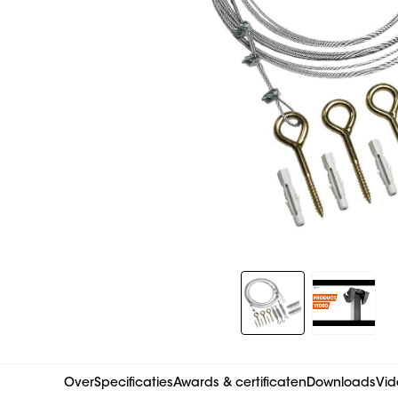
Slide 1 of 2
Over
Specificaties
Awards & certificaten
Downloads
Vid