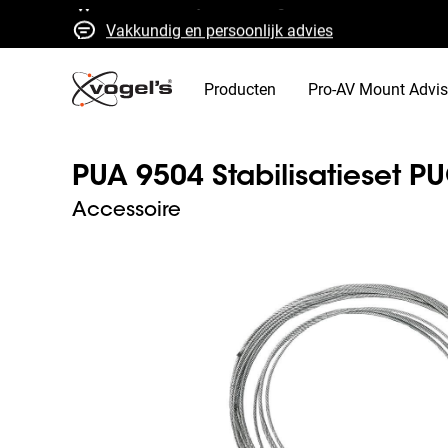
Vakkundig en persoonlijk advies
Snelle offertes en levering
Hoge kwaliteit gegarandeerd
Producten
Pro-AV Mount Advis
PUA 9504 Stabilisatieset P
Accessoire
Slide 1 of 2