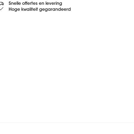
 om deze video te be
Snelle offertes en levering
Hoge kwaliteit gegarandeerd
Cookie-instellingen wijzige