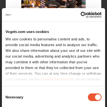
Vogels.com uses cookies
Om een soepele en efficiënte installatie te
waarborgen, kunnen onze experts ter plaatse
We use cookies to personalise content and ads, to
aanwezig zijn om praktische begeleiding te bieden
provide social media features and to analyse our traffic.
gedurende het installatie proces. Deze service helpt
We also share information about your use of our site with
je de installatietijd te verkorten en biedt waardevolle
our social media, advertising and analytics partners who
adviezen en praktische oplossingen voor het
may combine it with other information that you’ve
monteren van je videowandsysteem. Neem contact
provided to them or that they’ve collected from your use
met ons op om de beschikbare opties voor on-site
of their services. You can at any time change or withdraw
ondersteuning te bespreken.
your consent via the
Cookie Declaration
on our website.
Installatieproces versnellen
Consent
Necessary
Selection
Installatietijd verkorten