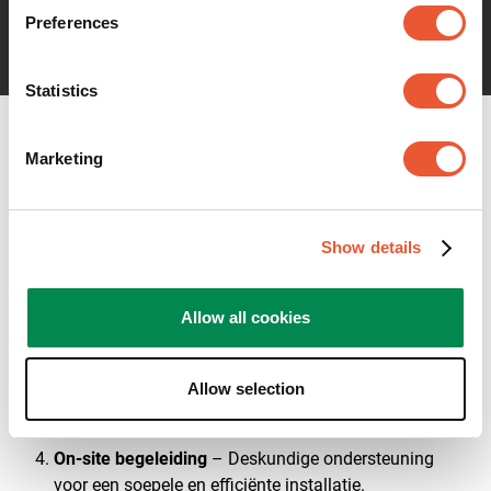
Praktische montagetips
Preferences
Statistics
Waarom kiezen voor
Marketing
Vogel's?
Deskundig advies
– Professionele begeleiding op
Show details
maat van de unieke vereisten van jouw project.
Allow all cookies
Technische ondersteuning
– Hulp bij berekeningen,
tekeningen en montage-oplossingen.
Locatie-inspectie
– Identificatie van mogelijke
Allow selection
uitdagingen voordat de installatie begint.
On-site begeleiding
– Deskundige ondersteuning
voor een soepele en efficiënte installatie.