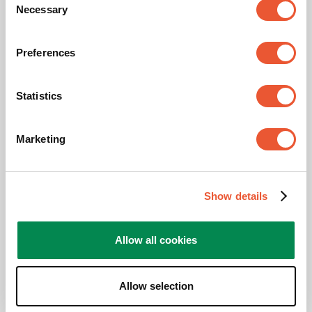
Necessary
Selection
Gatenpatroon (VESA)
75 mm x 75 mm
Preferences
Downloads
Statistics
Marketing
Montagehandleiding
Productdata sheet
Show details
Productfolder
Allow all cookies
Allow selection