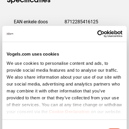
Specificaties
EAN enkele doos
8712285416125
Productlijn
Essential
Productcategorie
Accessoire
Vogels.com uses cookies
We use cookies to personalise content and ads, to
Garantie
5 jaar
provide social media features and to analyse our traffic.
We also share information about your use of our site with
Kleur
Zwart
our social media, advertising and analytics partners who
may combine it with other information that you’ve
Min. grootte beeldscherm (inch)
11.6
provided to them or that they’ve collected from your use
of their services. You can at any time change or withdraw
Max. grootte beeldscherm (inch)
17.3
your consent via the
Cookie Declaration
on our website.
Max. laadgewicht (kg)
9
Consent