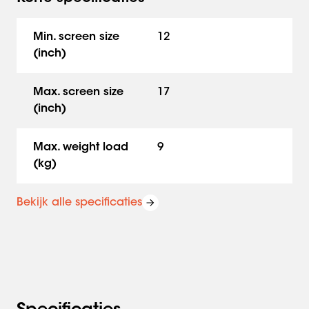
Compact, krachtig en slim ontworpen – De finishing
touch voor elke moderne werkplek.
Min. screen size
12
(inch)
Max. screen size
17
(inch)
Max. weight load
9
(kg)
Bekijk alle specificaties