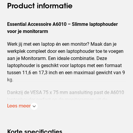
Product informatie
Essential Accessoire A6010 – Slimme laptophouder
voor je monitorarm
Werk jij met een laptop én een monitor? Maak dan je
werkplek compleet door een laptophouder toe te voegen
aan je Monitorarm. Een ideale combinatie. Deze
laptophouder is geschikt voor laptops met een formaat
tussen 11,6 en 17,3 inch en een maximaal gewicht van 9
kg.
Dankzij de VESA 75 x 75 mm aansluiting past de A6010
laptophouder perfect op de monitorarmen uit de
Essential- of MOMO-serie. Zo creëer je een
Lees meer
gestroomlijnde dual setup zonder extra standaard op je
bureau.
Korte specificaties