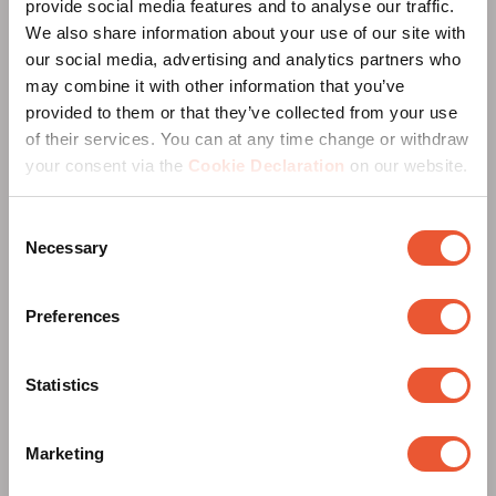
provide social media features and to analyse our traffic.
We also share information about your use of our site with
Le nostre iniziative sostenibili
our social media, advertising and analytics partners who
includono:
may combine it with other information that you’ve
provided to them or that they’ve collected from your use
of their services. You can at any time change or withdraw
your consent via the
Cookie Declaration
on our website.
Consent
Necessary
Selection
Preferences
Statistics
Efficienza energetica:
Utilizziamo attrezzature
e tecnologie a basso consumo energetico nei
nostri magazzini e nei trasporti, riducendo in
Marketing
modo significativo le emissioni di CO2.