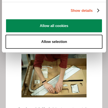
Imballaggio sostenibile:
Diamo priorità ai
materiali di imballaggio riciclabili e
biodegradabili per ridurre al minimo i rifiuti e
Show details
promuovere il riciclo.
Logistica verde:
I nostri processi logistici sono
Allow all cookies
ottimizzati per ridurre distanze e tempi di
trasporto, con conseguente riduzione delle
emissioni di gas serra.
Allow selection