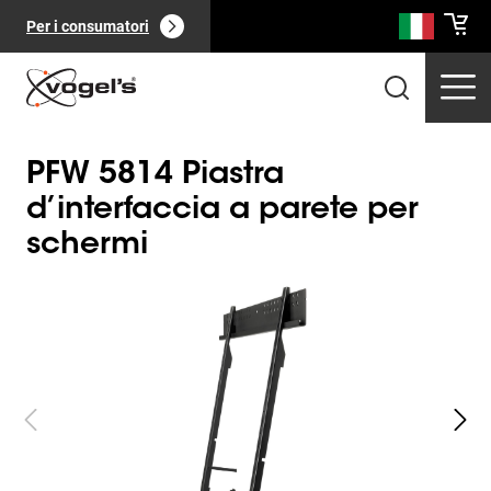
Per i consumatori
PFW 5814 Piastra
d’interfaccia a parete per
schermi
Slide 1 of 3
Prodotti professionali
(
0
):
Vedi tutto
Pagine
(
0
):
Vedi tutto