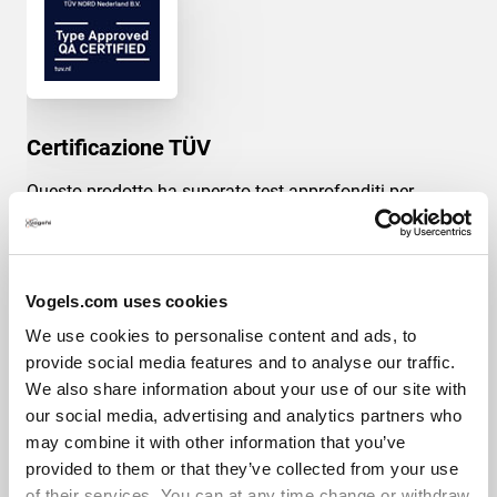
Certificazione TÜV
Questo prodotto ha superato test approfonditi per
garantire la sua conformità allo standard di qualità TÜV
Nord. I prodotti vengono testati per sostenere, senza
cedere, almeno 5 volte il peso indicato, mentre quelli
professionali debbono riuscire a sostenere almeno 5
Vogels.com uses cookies
volte il peso specificato. TÜV NORD è un ente di
We use cookies to personalise content and ads, to
certificazione indipendente, riconosciuto a livello
provide social media features and to analyse our traffic.
mondiale come marchio dell'eccellenza qualitativa.
We also share information about your use of our site with
our social media, advertising and analytics partners who
may combine it with other information that you’ve
provided to them or that they’ve collected from your use
of their services. You can at any time change or withdraw