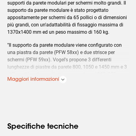
supporti da parete modulari per schermi molto grandi. Il
supporto da parete modulare è stato progettato
appositamente per schermi da 65 pollici o di dimensioni
più grandi, con un'adattabilità di fissaggio massima di
1370x1400 mm ed un peso massimo di 160 kg.
"Il supporto da parete modulare viene configurato con
una piastra da parete (PFW 58xx) e due strisce per
schermi (PFW 59xx). Vogel's propone 3 differenti
lunghezze di piastre da parete 800, 1050 e 1450 mm e 3
differenti lunghezze di strisce per schermi 800, 950 e
Maggiori informazioni
1450 mm. Con questo concetto modulare potete creare
una soluzione di fissaggio per quasi tutti i tipi di schermi
molto grandi. Ecco le caratteristiche più importanti: -
Funzione di livellamento incorporata, per un'installazione
più rapida. - Posizione di assistenza, per collegare
facilmente i cavi dopo l'installazione - La possibilità di
aggiungere un lucchetto"
Specifiche tecniche