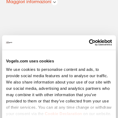
Maggiori informazioni
installazioni.
Specifiche tecniche
Vogels.com uses cookies
EAN scatola singola
8715695200001
We use cookies to personalise content and ads, to
provide social media features and to analyse our traffic.
Parte di ricambio per articolo
7321750
We also share information about your use of our site with
our social media, advertising and analytics partners who
Garanzia
2 anni
may combine it with other information that you’ve
provided to them or that they’ve collected from your use
Massimo peso di carico (kg)
50
of their services. You can at any time change or withdraw
your consent via the
Cookie Declaration
on our website.
Dimensione minima dello schermo (pollici)
36