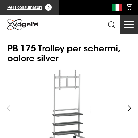
Per i consumatori
PB 175 Trolley per schermi,
colore silver
Slide 1 of 2
Prodotti professionali
(
0
):
Vedi tutto
Pagine
(
0
):
Vedi tutto