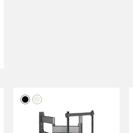
able (jusqu'à 180°)