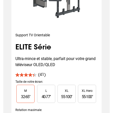
Support TV Orientable
ELITE Série
Ultra-mince et stable, parfait pour votre grand 
téléviseur OLED/QLED
(41)
4.4
sur
Taille de votre écran
:
5
Slide 1 of 4
M
L
XL
XL Hero
étoiles.
41
32
-
65
"
40
-
77
"
55
-
100
"
55
-
100
"
avis
Rotation maximale
: