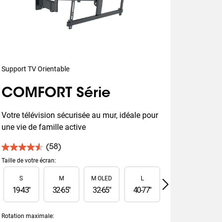
Support TV Orientable
COMFORT Série
Votre télévision sécurisée au mur, idéale pour 
une vie de famille active
(58)
4.6
sur
Taille de votre écran
:
5
Slide 1 of 6
S
M
M OLED
L
L OLED
étoiles.
58
19
-
43
"
32
-
65
"
32
-
65
"
40
-
77
"
40
-
77
"
55
-
avis
Rotation maximale
: