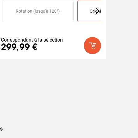
Slide 1 of 2
u'à 180°)
Rotation (jusqu'à 120°)
Orientable (jusqu'à 180°)
Correspondant à la sélection
299,99 €
s