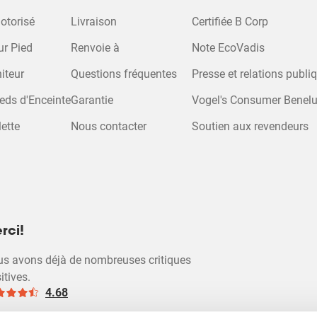
otorisé
Livraison
Certifiée B Corp
ur Pied
Renvoie à
Note EcoVadis
iteur
Questions fréquentes
Presse et relations publi
eds d'Enceinte
Garantie
Vogel's Consumer Benel
ette
Nous contacter
Soutien aux revendeurs
rci!
s avons déjà de nombreuses critiques
itives.
4.68