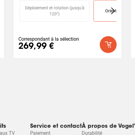
Slide 1 of 2
Déploiement et rotation (jusqu'à
Orientable (jusq
120°)
Correspondant à la sélection
269,99 €
its
Service et contact
À propos de Vogel'
raux TV
Paiement
Durabilité