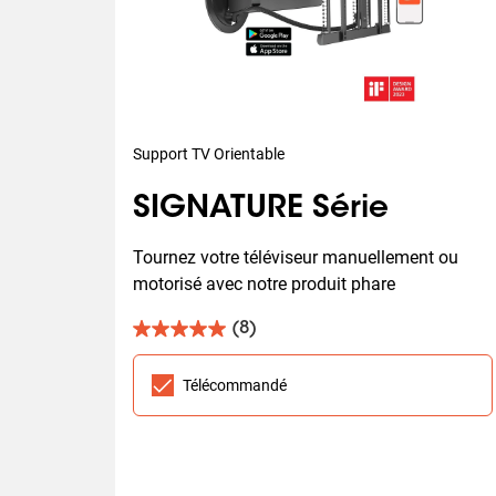
Support TV Orientable
SIGNATURE Série
Tournez votre téléviseur manuellement ou 
motorisé avec notre produit phare
(8)
5.0
sur
5
Télécommandé
étoiles.
8
avis