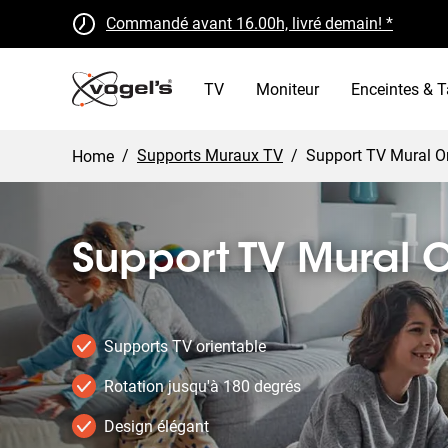
Commandé avant 16.00h, livré demain! *
Retours gratuits sous 30 jours
Certifié B Corp
TV
Moniteur
Enceintes & T
/
Supports Muraux TV
/
Support TV Mural O
Home
Support TV Mural O
Supports TV orientable
Rotation jusqu'à 180 degrés
Design élégant