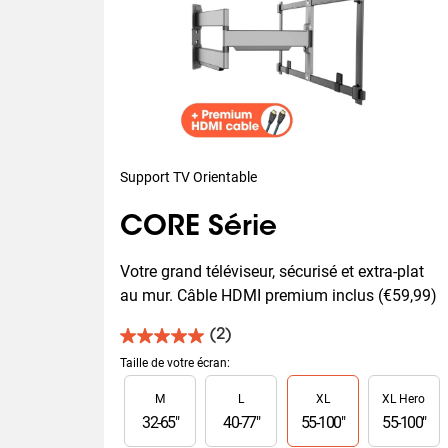
Support TV Orientable
CORE Série
Votre grand téléviseur, sécurisé et extra-plat 
au mur. Câble HDMI premium inclus (€59,99)
(2)
5.0
sur
Taille de votre écran
:
5
Slide 1 of 4
M
L
XL
XL Hero
étoiles.
2
32
-
65
"
40
-
77
"
55
-
100
"
55
-
100
"
avis