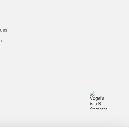
ques
ux