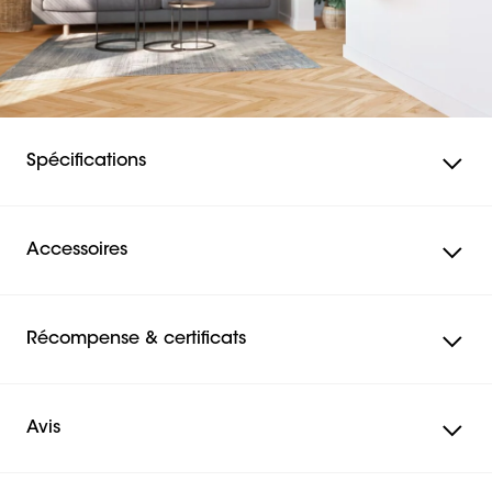
n'est pas pour rien que vous bénéficiez d'une garantie de
10 ans. Cela en fait un lieu idéal pour les familles avec
enfants. Une idée sûre et confortable.
Facile à utiliser
Spécifications
Grâce au long bras pivotant et à la fonction OneFinger™
Movement, vous pouvez faire pivoter votre téléviseur
dans n'importe quelle position sans effort. Incliner et
Accessoires
fixer votre téléviseur en toute sécurité est tout aussi
facile grâce au système unique TiltAnchor™. Le tout pour
une excellente expérience utilisateur.
Récompense & certificats
Avis
Avis