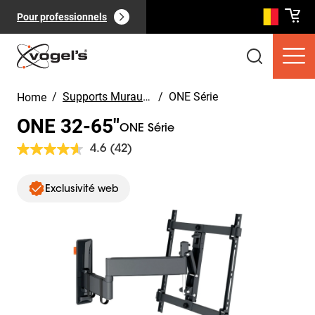
Pour professionnels
/
Supports Muraux TV
/
ONE Série
Home
ONE 32-65"
ONE Série
4.6
(42)
Lire
42
avis.
Slide 1 of 11
Produits clients
(
0
):
Lien
Voir tout
Exclusivité web
sur
la
même
page.
Pages
(
0
):
Voir tout