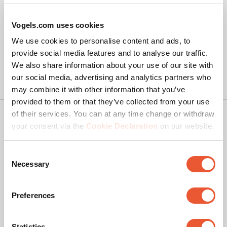
Vogels.com uses cookies
We use cookies to personalise content and ads, to
provide social media features and to analyse our traffic.
We also share information about your use of our site with
our social media, advertising and analytics partners who
may combine it with other information that you’ve
provided to them or that they’ve collected from your use
of their services. You can at any time change or withdraw
Copyright
your consent via the
Cookie Declaration
on our website.
Politique de confidentialité
Dégagement de responsabilité
Consent
Necessary
Selection
Cookies
Conditions de vente Vogel's Webshop
Preferences
Réclamations et litiges
Colophon
Filtrer les avis
Statistics