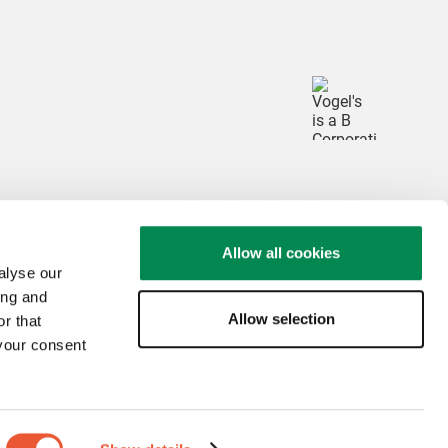
Allow all cookies
alyse our
ing and
Allow selection
r that
clamations et litiges
Colophon
 your consent
© Vogel's Products BV
2026