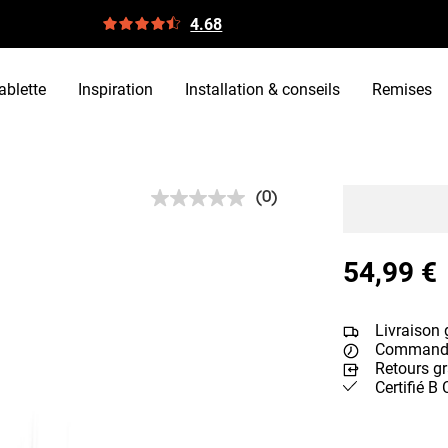
4.68
ablette
Inspiration
Installation & conseils
Remises
(0)
Aucune
valeur
de
notation.
54,99 €
Lien
sur
la
même
Livraison g
page.
Commandé 
Retours gr
Certifié B 