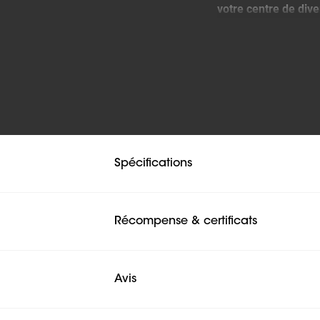
votre centre de dive
Cette fixation de b
7840) pour cacher et
être ajustée en fonct
son d'un poids maxim
Spécifications
Récompense & certificats
Avis
Avis