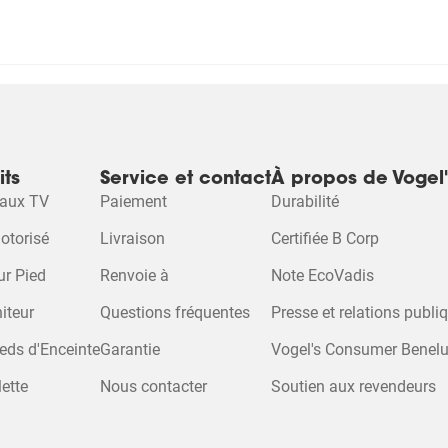
ionnez
s sur ce produit
er
es
e.
its
Service et contact
À propos de Vogel'
raux TV
Paiement
Durabilité
a
otorisé
Livraison
Certifiée B Corp
aire
ur Pied
Renvoie à
Note EcoVadis
ssion.
iteur
Questions fréquentes
Presse et relations publi
eds d'Enceinte
Garantie
Vogel's Consumer Benel
ette
Nous contacter
Soutien aux revendeurs