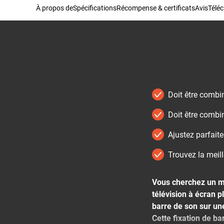
À propos de
Spécifications
Récompense & certificats
Avis
Télé
Doit être comb
Doit être comb
Ajustez parfaite
Trouvez la meill
Vous cherchez un mo
télévision à écran 
barre de son sur une
Cette fixation de b