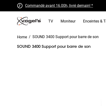
Commandé avant 16.00h, livré demain! *
Retours gratuits sous 30 jours
Certifié B Corp
TV
Moniteur
Enceintes & T
/
SOUND 3400 Support pour barre de son
Home
SOUND 3400 Support pour barre de son
Slide 1 of 1