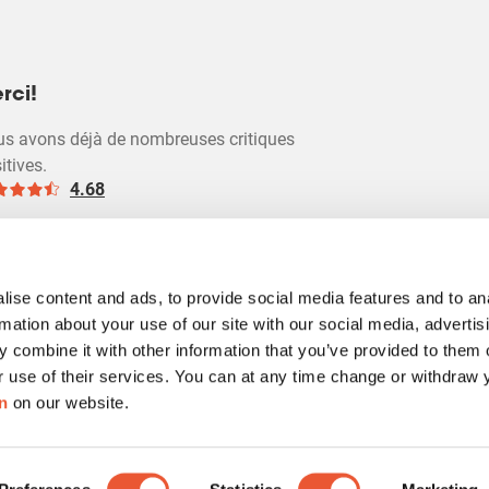
rci!
s avons déjà de nombreuses critiques
itives.
4.68
ise content and ads, to provide social media features and to an
rmation about your use of our site with our social media, advertis
 combine it with other information that you’ve provided to them o
esponsabilité
Cookies
Conditions de vente Vogel's Webshop
Ré
r use of their services. You can at any time change or withdraw
n
on our website.