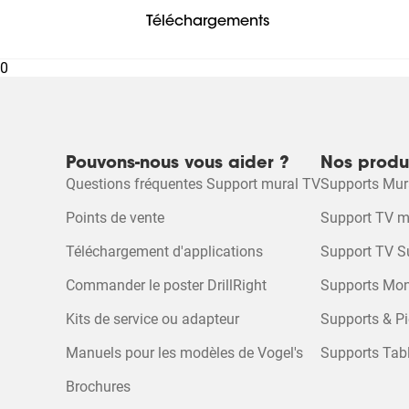
Évaluez ce produit
Téléchargements
0
Sélectionnez
Sélectionnez
Sélectionnez
Sélectionnez
Sélect
pour
pour
pour
pour
pour
Soyez le premier à donner votre avi
attribuer
attribuer
attribuer
attribuer
attribu
Document
1 étoile
2 étoiles
3 étoiles
4 étoiles
5 étoil
à
à
à
à
à
l'article.
l'article.
l'article.
l'article.
l'articl
Pouvons-nous vous aider ?
Nos produ
Flyer produit
Cette
Cette
Cette
Cette
Cette
Questions fréquentes Support mural TV
Supports Mu
action
action
action
action
action
ouvrira
ouvrira
ouvrira
ouvrira
ouvrir
Points de vente
Support TV m
le
le
le
le
le
formulaire
formulaire
formulaire
formulaire
formul
Téléchargement d'applications
Support TV S
de
de
de
de
de
soumission.
soumission.
soumission.
soumission.
soumi
Commander le poster DrillRight
Supports Mon
Kits de service ou adapteur
Supports & Pi
Manuels pour les modèles de Vogel's
Supports Tabl
Brochures