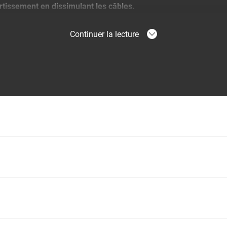
rtissement en dissimulant les câbles.
Continuer la lecture
arre de son peut être combinée aux colonnes de câbles Vogel's 
 guider vos câbles en toute simplicité. La hauteur de la fixation
ion de la hauteur de la colonne et de la barre de son. Elle peut 
al de 10 kg et garantit un maintien en toute sécurité de votre b