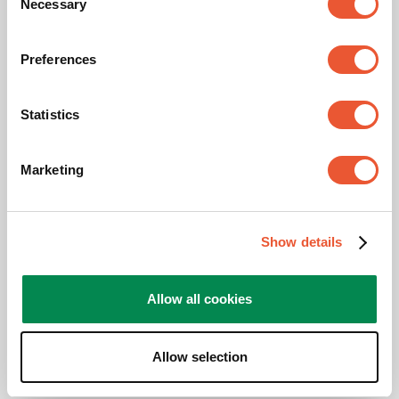
Necessary
Selection
Anchura (mm)
1455
Preferences
Profundidad (mm)
240
Statistics
Descargas
Marketing
Instrucciones de montaje
Show details
Ficha técnica del producto
Allow all cookies
Folleto de producto
Allow selection