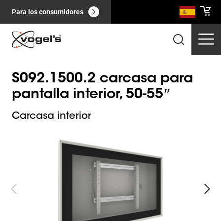
Para los consumidores
S092.1500.2 carcasa para
pantalla interior, 50-55″
Carcasa interior
Slide 1 of 3
Productos profesionales
(
0
):
Ver todo
Páginas
(
0
):
Ver todo