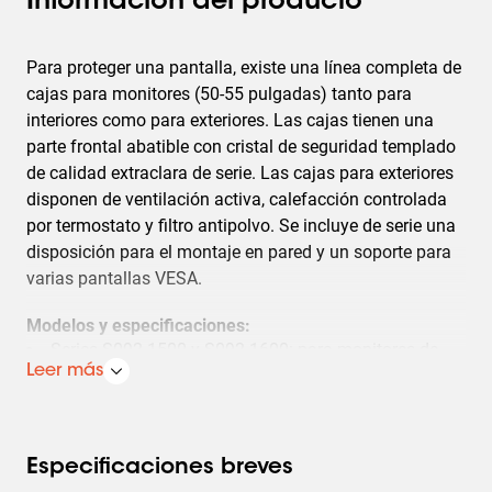
Información del producto
Para proteger una pantalla, existe una línea completa de
cajas para monitores (50-55 pulgadas) tanto para
interiores como para exteriores. Las cajas tienen una
parte frontal abatible con cristal de seguridad templado
de calidad extraclara de serie. Las cajas para exteriores
disponen de ventilación activa, calefacción controlada
por termostato y filtro antipolvo. Se incluye de serie una
disposición para el montaje en pared y un soporte para
varias pantallas VESA.
Modelos y especificaciones:
Series S092.1500 y S092.1600: para monitores de
hasta 700cd y una profundidad máxima de 85 mm.
Leer más
Los colores estándar son el blanco y el negro, pero se
pueden solicitar modificaciones. Las cajas para
exteriores cumplen la norma IPX4.
Especificaciones breves