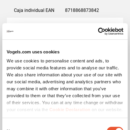
Caja individual EAN
8718868873842
Product Line
SmartMetals
Categoría de productos
Carcasa interior
Vogels.com uses cookies
Garantía
5 años
We use cookies to personalise content and ads, to
provide social media features and to analyse our traffic.
Color
Blanco
We also share information about your use of our site with
our social media, advertising and analytics partners who
Adecuado para el tipo de pantalla
LCD
may combine it with other information that you’ve
provided to them or that they’ve collected from your use
Altura (mm)
930
of their services. You can at any time change or withdraw
your consent via the
Cookie Declaration
on our website.
Tamaño mín. de pantalla (pulgadas)
50
Consent
Tamaño máx. de pantalla (pulgadas)
55