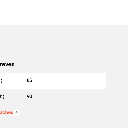
reves
g)
85
h)
90
ciones