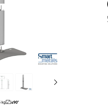
5
kg
≤90"