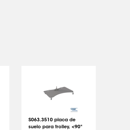
S063.3510 placa de
S063.
suelo para trolley, <90"
pared