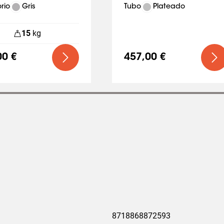
mm
esorio
Gris
Tubo
Plateado
15
kg
00 €
457,00 €
8718868872593