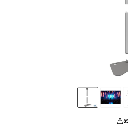
Slide 1 of 4
8