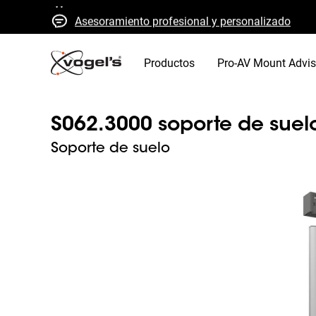
Asesoramiento profesional y personalizado
Presupuestos y entrega rápidos
Alta calidad garantizada
Productos
Pro-AV Mount Advis
S062.3000 soporte de suel
Soporte de suelo
Slide 1 of 4