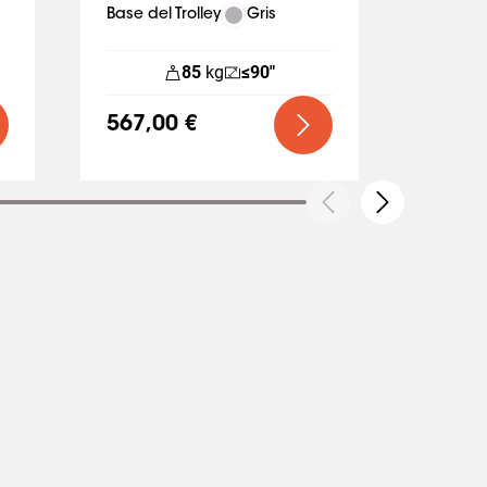
Base del Trolley
Gris
Inte
85
kg
≤90"
567,00 €
103,0