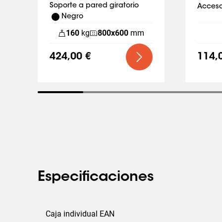
rotación
Soporte a pared giratorio
Acc
Negro
160
kg
800
x
600
mm
424,00 €
114,
Especificaciones
Caja individual EAN