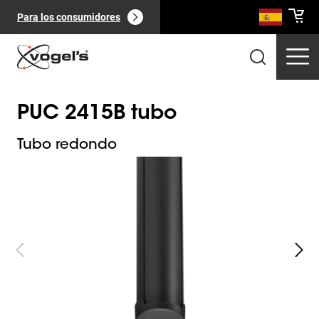
Para los consumidores
PUC 2415B tubo
Tubo redondo
Slide 1 of 8
Productos profesionales
(
0
):
Ver todo
Páginas
(
0
):
Ver todo