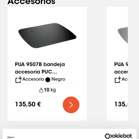
Accesorios
Slide 1 of 7
PUA 9507B bandeja
PUA 9507
accesoria PUC
accesori
24xx/25xx/27xx
24xx/25x
Accesorio
Negro
Accesor
10
kg
135,50 €
135,50 