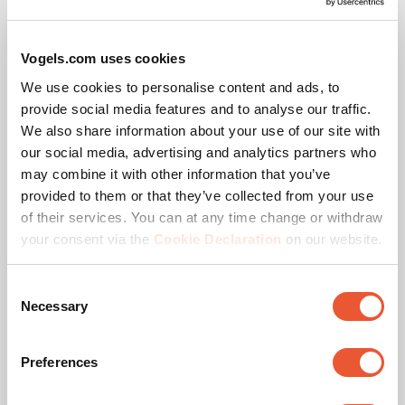
Vogels.com uses cookies
Especificaciones
We use cookies to personalise content and ads, to
provide social media features and to analyse our traffic.
We also share information about your use of our site with
Caja individual EAN
8712285344466
our social media, advertising and analytics partners who
may combine it with other information that you’ve
Product Line
Connect-it
provided to them or that they’ve collected from your use
of their services. You can at any time change or withdraw
Categoría de productos
Tubo redondo
your consent via the
Cookie Declaration
on our website.
Garantía
5 años
Consent
Necessary
Selection
Color
Negro
Preferences
Carga máx. de peso (kg)
40