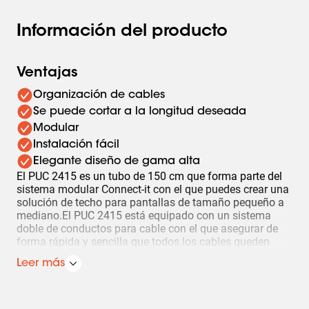
Información del producto
Ventajas
Organización de cables
Se puede cortar a la longitud deseada
Modular
Instalación fácil
Elegante diseño de gama alta
El PUC 2415 es un tubo de 150 cm que forma parte del
sistema modular Connect-it con el que puedes crear una
solución de techo para pantallas de tamaño pequeño a
mediano.El PUC 2415 está equipado con un sistema
doble de conductos para cable con el que asegurar de
forma rápida y sencilla que todos los cables queden
ocultos. El tubo está fabricado en aluminio y, por tanto,
Leer más
puede cortarse fácilmente a la longitud deseada. De esta
forma, puedes combinar un tubo con una de las placas
de techo Connect-it y una interfaz Connect-it para una
solución de techo completa.