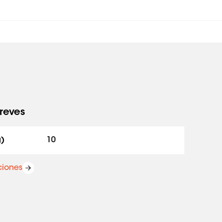
reves
g)
10
ciones