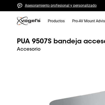
Asesoramiento profesional y personalizado
Presupuestos y entrega rápidos
Alta calidad garantizada
Productos
Pro-AV Mount Advis
PUA 9507S bandeja acces
Accesorio
Slide 1 of 1