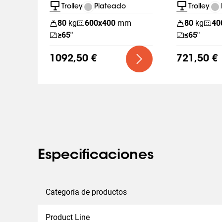
Trolley
Plateado
Trolley
80
kg
600
x
400
mm
80
kg
40
≥65"
≤65"
1092,50 €
721,50 €
Especificaciones
Categoría de productos
Product Line