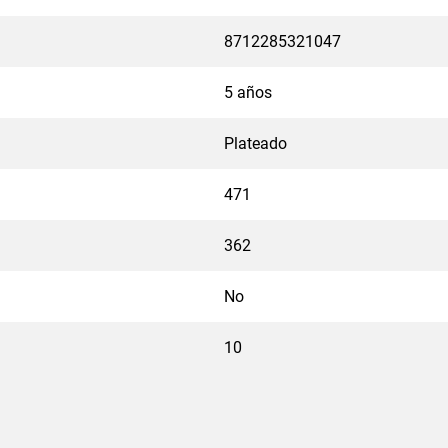
8712285321047
5 años
Plateado
471
362
No
10