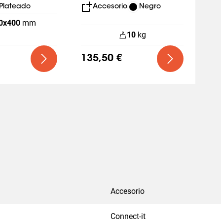
24xx/25xx/27xx
Plateado
Accesorio
Negro
0
x
400
mm
10
kg
135,50 €
Accesorio
Connect-it