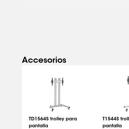
Accesorios
TD1564S trolley para
T1544S trol
pantalla
pantalla