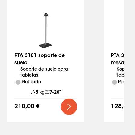
Slide 1 of 3
PTA 3101 soporte de
PTA 3102 
suelo
mesa
Soporte de suelo para
Soporte
tabletas
tabletas
Plateado
Platead
3
kg
7-26"
3
210,00 €
128,50 