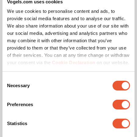
Vogels.com uses cookies
Slide 1 of 3
We use cookies to personalise content and ads, to
provide social media features and to analyse our traffic.
We also share information about your use of our site with
our social media, advertising and analytics partners who
may combine it with other information that you’ve
provided to them or that they’ve collected from your use
of their services. You can at any time change or withdraw
PTA 3101
your consent via the
Cookie Declaration
on our website.
Soporte de suelo para tabletas
Plateado
Consent
Necessary
Selection
Ángulo de visión flexible
Gestión de cables
integrada
Preferences
210,00 €
Statistics