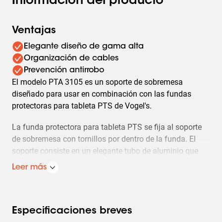
Información del producto
Ventajas
Elegante diseño de gama alta
Organización de cables
Prevención antirrobo
El modelo PTA 3105 es un soporte de sobremesa
diseñado para usar en combinación con las fundas
protectoras para tableta PTS de Vogel's.
La funda protectora para tableta PTS se fija al soporte
de sobremesa con tornillos por dentro de la funda. El
soporte consiste en un elegante tubo de aluminio que
lleva integrado un sistema para organizar los cables y
Leer más
una placa de base de acero muy estable. El ángulo de
inclinación se puede ajustar entre 0 y 90 grados.
Especificaciones breves