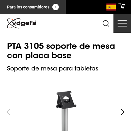
Para los consumidores
PTA 3105 soporte de mesa
con placa base
Soporte de mesa para tabletas
Slide 1 of 3
Productos profesionales
(
0
):
Ver todo
Páginas
(
0
):
Ver todo