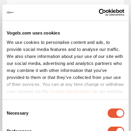
Distancia mín. al techo (mm)
850
Distancia máx. al techo (mm)
1350
Vogels.com uses cookies
Rotación máxima
Hasta 360°
We use cookies to personalise content and ads, to
provide social media features and to analyse our traffic.
Inclinación máxima
Inclinable hasta 15°
We also share information about your use of our site with
our social media, advertising and analytics partners who
Rollo
15
may combine it with other information that you’ve
provided to them or that they’ve collected from your use
Carga máx. de peso (kg)
30
of their services. You can at any time change or withdraw
your consent via the
Cookie Declaration
on our website.
Alcance (diámetro)
30 - 410 mm
Consent
Amplitud de altura (mm)
850 - 1350 mm
Necessary
Selection