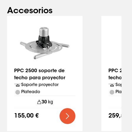
Accesorios
Slide 1 of 2
PPC 2500 soporte de
PPC 2540
techo para proyector
techo par
Soporte proyector
Soporte
Plateado
Platead
30
kg
155,00 €
259,50 