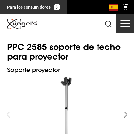
Para los consumidores
PPC 2585 soporte de techo
para proyector
Soporte proyector
Slide 1 of 4
Productos profesionales
(
0
):
Ver todo
Páginas
(
0
):
Ver todo