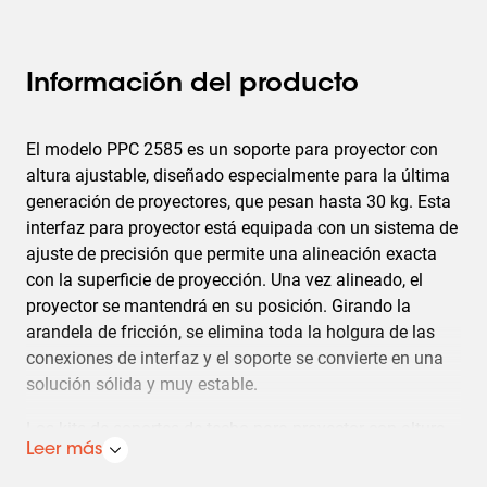
Información del producto
El modelo PPC 2585 es un soporte para proyector con
altura ajustable, diseñado especialmente para la última
generación de proyectores, que pesan hasta 30 kg. Esta
interfaz para proyector está equipada con un sistema de
ajuste de precisión que permite una alineación exacta
con la superficie de proyección. Una vez alineado, el
proyector se mantendrá en su posición. Girando la
arandela de fricción, se elimina toda la holgura de las
conexiones de interfaz y el soporte se convierte en una
solución sólida y muy estable.
Los kits de soportes de techo para proyector con altura
ajustable se pueden usar cuando no se conoce la altura
Leer más
del techo o cuando se necesita flexibilidad. Estos