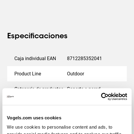
de la pantalla LG. El diseño angular del marco también
evita la acumulación de suciedad.
Diseño inteligente que simplifica el mantenimiento
El kit de soporte a pared para exteriores está diseñado
Especificaciones
para cumplir con todos los requisitos. El tratamiento
anticorrosivo especial garantiza que el producto pueda
soportar las condiciones climáticas más extremas.
Caja individual EAN
8712285352041
Product Line
Outdoor
Categoría de productos
Soporte a pared
Garantía
2 años
Vogels.com uses cookies
Carga máx. de peso (kg)
45
We use cookies to personalise content and ads, to