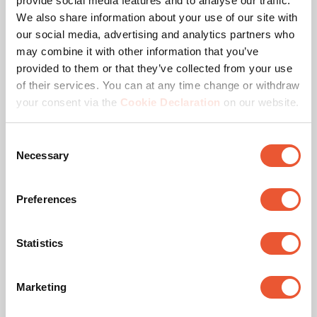
provide social media features and to analyse our traffic.
Altura (mm)
818
We also share information about your use of our site with
our social media, advertising and analytics partners who
Anchura (mm)
1373
may combine it with other information that you’ve
provided to them or that they’ve collected from your use
Profundidad (mm)
141
of their services. You can at any time change or withdraw
your consent via the
Cookie Declaration
on our website.
Tamaño mín. de pantalla (pulgadas)
55
Consent
Tamaño máx. de pantalla (pulgadas)
55
Necessary
Selection
Color
Negro
Preferences
Orientación
Horizontal / Vertical
Statistics
Profundidad ajustable
No
Marketing