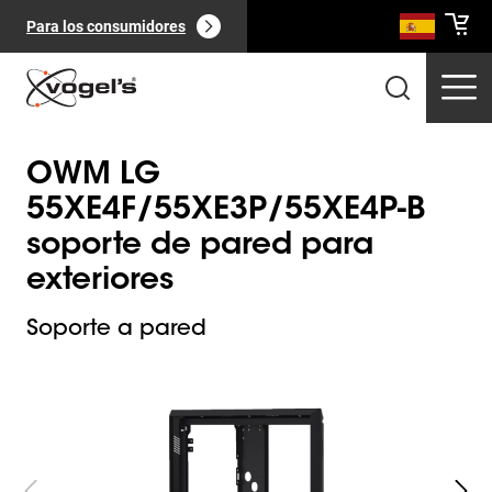
Para los consumidores
OWM LG
55XE4F/55XE3P/55XE4P-B
soporte de pared para
exteriores
Productos profesionales
(
0
):
Ver todo
Soporte a pared
Slide 1 of 3
Páginas
(
0
):
Ver todo