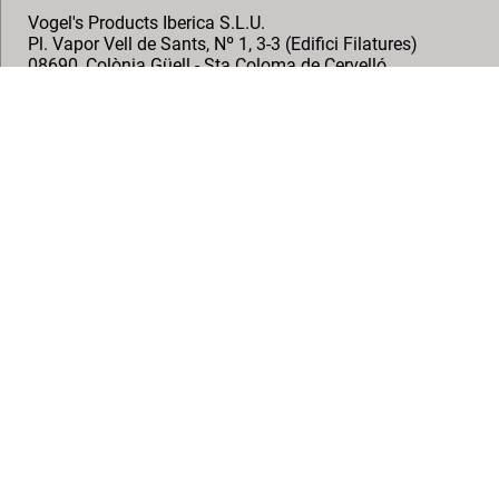
Vogel's Products Iberica S.L.U.
Pl. Vapor Vell de Sants, Nº 1, 3-3 (Edifici Filatures)
08690
,
Colònia Güell - Sta Coloma de Cervelló
+34- 934 86 99 70
info.es@vogels.com
Síguenos
© Vogel's Products BV
2026
Copyright
Política de privacidad
Descargo de responsabilidad
Cookies
Condiciones Reseñas