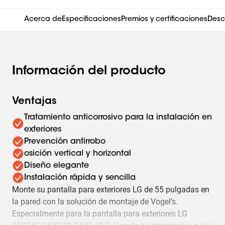
Acerca de
Especificaciones
Premios y certificaciones
Desc
Información del producto
Ventajas
Tratamiento anticorrosivo para la instalación en
exteriores
Prevención antirrobo
osición vertical y horizontal
Diseño elegante
Instalación rápida y sencilla
Monte su pantalla para exteriores LG de 55 pulgadas en
la pared con la solución de montaje de Vogel’s.
Especialmente para la pantalla para exteriores LG