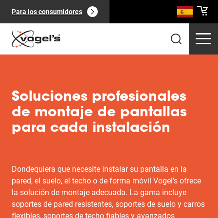
Para los consumidores
Soluciones profesionales
de montaje de pantallas
para cada instalación
Productos profesionales
(
0
):
Ver todo
Dondequiera que necesite instalar su pantalla en la
pared, el suelo, el techo o de forma móvil Vogel’s ofrece
la solución de montaje adecuada. La gama incluye
Páginas
(
0
):
soportes de pared resistentes, soportes de suelo y carros
Ver todo
flexibles, soportes de techo fiables y avanzados