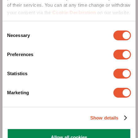
Ya sea que desee montar en la pared, el suelo o el
of their services. You can at any time change or withdraw
techo—con Vogel’s siempre encontrará la solución
your consent via the
Cookie Declaration
on our website.
perfecta. ¿No está permitido perforar? Elija un
elegante soporte de suelo o un carro flexible.
Consent
¿Prefiere montaje en pared? Opte por un soporte
Necessary
Selection
plano, inclinable o full motion—opcionalmente con
sistema antirrobo. Y para instalaciones en techo,
Vogel’s ofrece sistemas de suspensión para una o
Preferences
varias pantallas, en paralelo o apiladas.
Dondequiera que necesite colocar su pantalla,
Statistics
Vogel’s tiene la solución.
Marketing
Electrica
Show details
Allow all cookies