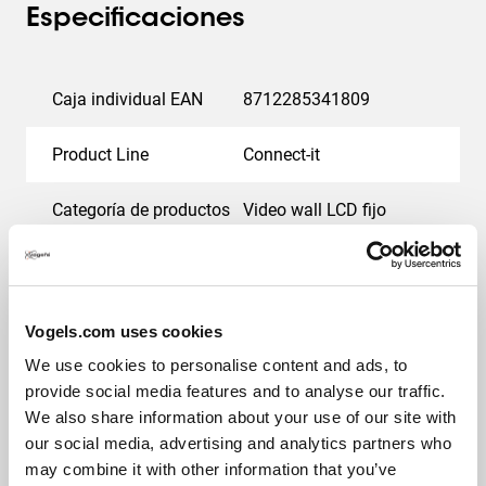
El kit contiene:
Especificaciones
• 2x PFF 7965, Placa de montaje en el techo/suelo,
ajustable
• 2x Soporte de pared con abrazadera deslizante PFA
Caja individual EAN
8712285341809
9141 (kit básico largo)
• 2x PUC 2920, Tubo
Product Line
Connect-it
• 2x PFB 3427, Placa de interfaz de la pantalla
• 2x PLM 8030, Perfil vertical
Categoría de productos
Video wall LCD fijo
• 3x PLS 8001, Tiras de montaje, vertical
• 3x PFA 9137, Kit de montaje UniSee
Garantía
5 años
• 1x PFA 9169, Separador UniSee
Color
Negro
Precisión y sencillez que aseguran una instalación
Vogels.com uses cookies
perfecta
We use cookies to personalise content and ads, to
Este paquete de kit Barco UniSee montado se pueden
provide social media features and to analyse our traffic.
combinar varias placas de montaje en videowall con los
We also share information about your use of our site with
tubos PUC 29 de la serie Connect-it de Vogel's. Y con los
Premios y certificaciones
our social media, advertising and analytics partners who
perfiles verticales, las tiras de montaje y los adaptadores
may combine it with other information that you’ve
específicos UniSee, puedes montar fácilmente tus