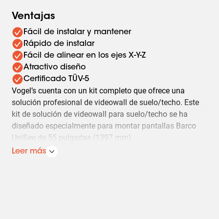
Ventajas
Fácil de instalar y mantener
Rápido de instalar
Fácil de alinear en los ejes X-Y-Z
Atractivo diseño
Certificado TÜV-5
Vogel’s cuenta con un kit completo que ofrece una
solución profesional de videowall de suelo/techo. Este
kit de solución de videowall para suelo/techo se ha
diseñado especialmente para montar pantallas Barco
UniSee de 55 pulgadas (1397 mm).
Leer más
Solución de videowall UniSee para suelo/techo 2x2
Tamaño de la pantalla: Barco UniSee 55 pulgadas (1397
mm)
Distancia del techo a la parte superior de la pantalla:
máximo 635 mm (25 pulgadas)