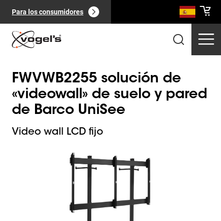
Para los consumidores
FWVWB2255 solución de
«videowall» de suelo y pared
de Barco UniSee
Productos profesionales
(
0
):
Video wall LCD fijo
Ver todo
Slide 1 of 1
Páginas
(
0
):
Ver todo