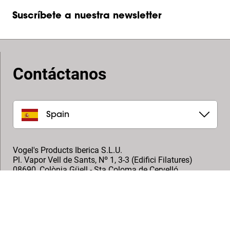
Suscríbete a nuestra newsletter
Contáctanos
Spain
Vogel's Products Iberica S.L.U.
Pl. Vapor Vell de Sants, Nº 1, 3-3 (Edifici Filatures)
08690
,
Colònia Güell - Sta Coloma de Cervelló
+34- 934 86 99 70
info.es@vogels.com
Síguenos