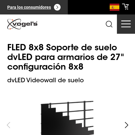
Para los consumidores
FLED 8x8 Soporte de suelo
dvLED para armarios de 27"
configuración 8x8
Productos profesionales
(
0
):
dvLED Videowall de suelo
Ver todo
Slide 1 of 7
Páginas
(
0
):
Ver todo