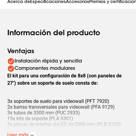
Acerca de
Especificaciones
Accesorios
Premios y certificacio
Información del producto
Ventajas
Instalación rápida y sencilla
Componentes modulares
El kit para una configuración de 8x8 (con paneles de
27") sobre un soporte de suelo consta de:
3x soportes de suelo para videowall (PFT 7920)
2x barras transversales para videowall (PFA 9129)
3x tubos de 3300 mm (PUC 2933)
15x kits de soporte (PLA 9301)
5x placas de interfaz dvLED de 2000 mm (PLB 3120)
5x placas de interfaz dvLED de 2700 mm (PLB 3127)
5x acopladores de barras para PLB 31xx (PLA 9304)
Leer más