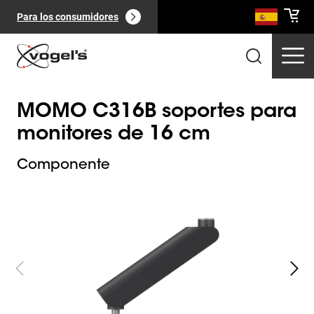
Para los consumidores
MOMO C316B soportes para
monitores de 16 cm
Componente
Slide 1 of 6
Productos profesionales
(
0
):
Ver todo
Páginas
(
0
):
Ver todo