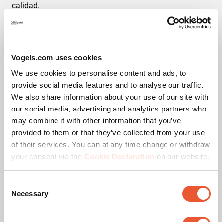
calidad.
Vogels.com uses cookies
We use cookies to personalise content and ads, to
Huella de carbono
provide social media features and to analyse our traffic.
We also share information about your use of our site with
Somos transparentes sobre la huella medioambiental de
our social media, advertising and analytics partners who
nuestros productos. Queremos que conozcas el impacto
may combine it with other information that you’ve
de tu elección.
provided to them or that they’ve collected from your use
of their services. You can at any time change or withdraw
Para obtener información más detallada, consulta la
Ecosheet
del producto.
your consent via the
Cookie Declaration
on our website.
Consent
Necessary
Selection
Descargas