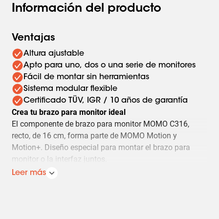
Información del producto
Ventajas
Altura ajustable
Apto para uno, dos o una serie de monitores
Fácil de montar sin herramientas
Sistema modular flexible
Certificado TÜV, IGR / 10 años de garantía
Crea tu brazo para monitor ideal
El componente de brazo para monitor MOMO C316,
recto, de 16 cm, forma parte de MOMO Motion y
Motion+. Diseño especial para montar el brazo para
monitor o la interfaz juntos.
Un sinfín de posibilidades
Leer más
Crea una configuración multimonitor con pocos
componentes. Válidos para posiciones rectas e
inclinadas.