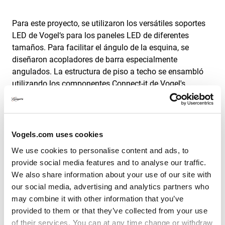
Para este proyecto, se utilizaron los versátiles soportes
LED de Vogel‘s para los paneles LED de diferentes
tamaños. Para facilitar el ángulo de la esquina, se
diseñaron acopladores de barra especialmente
angulados. La estructura de piso a techo se ensambló
utilizando los componentes Connect-it de Vogel's.
Vea todas las soluciones de pared
de video de Vogel’s aquí.
Vogels.com uses cookies
We use cookies to personalise content and ads, to
provide social media features and to analyse our traffic.
We also share information about your use of our site with
Ventajas de Vogel's dvLED
our social media, advertising and analytics partners who
Connect-it
may combine it with other information that you’ve
provided to them or that they’ve collected from your use
of their services. You can at any time change or withdraw