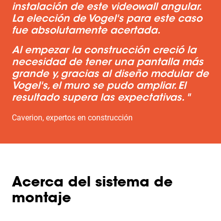
instalación de este videowall angular.
La elección de Vogel's para este caso
fue absolutamente acertada.
Al empezar la construcción creció la
necesidad de tener una pantalla más
grande y, gracias al diseño modular de
Vogel's, el muro se pudo ampliar. El
resultado supera las expectativas. "
Caverion, expertos en construcción
Acerca del sistema de
montaje