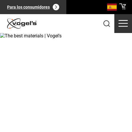
Para los consumidores
Productos profesionales
(
0
):
Ver todo
Páginas
(
0
):
Ver todo