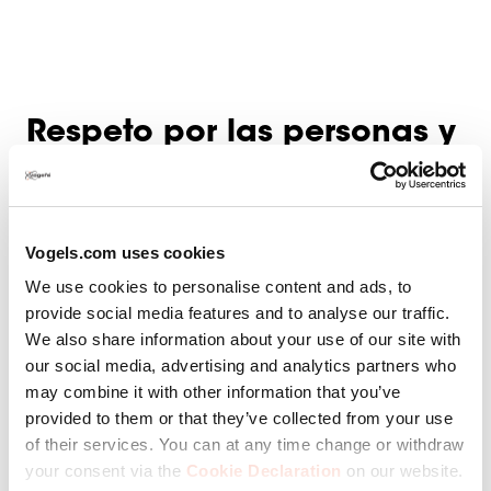
Respeto por las personas y
el planeta
Vogels.com uses cookies
En nuestros hogares, todos queremos productos que se
We use cookies to personalise content and ads, to
hayan hecho con respeto a la personas y a nuestro
provide social media features and to analyse our traffic.
mundo, valores que nosotros, en Vogel’s, compartimos
We also share information about your use of our site with
contigo. Así pues, examinamos minuciosamente el
our social media, advertising and analytics partners who
origen de las materias primas.
may combine it with other information that you’ve
Y mantenemos estrictas directrices ambientales para los
provided to them or that they’ve collected from your use
procesos de fabricación, en consonancia con los
of their services. You can at any time change or withdraw
acuerdos internacionales. La mejor manera de conservar
your consent via the
Cookie Declaration
on our website.