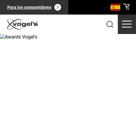
Para los consumidores
Productos profesionales
(
0
):
Ver todo
Páginas
(
0
):
Ver todo