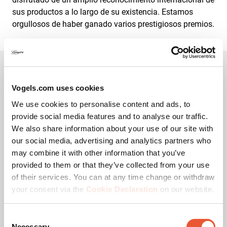
sus productos a lo largo de su existencia. Estamos
orgullosos de haber ganado varios prestigiosos premios.
Vogels.com uses cookies
Vogel's Awards
We use cookies to personalise content and ads, to
provide social media features and to analyse our traffic.
We also share information about your use of our site with
our social media, advertising and analytics partners who
Acepta las cookies de
may combine it with other information that you’ve
marketing para ver este vídeo
provided to them or that they’ve collected from your use
of their services. You can at any time change or withdraw
Cambiar
your consent via the
Cookie Declaration
on our website.
configuración
de cookies
Consent
Necessary