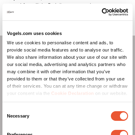
umweltfreundliche Praktiken anzuwenden, um unseren
ökologischen Fußabdruck so gering wie möglich zu
halten.
Vogels.com uses cookies
We use cookies to personalise content and ads, to
Zu unseren nachhaltigen
provide social media features and to analyse our traffic.
We also share information about your use of our site with
Initiativen gehören:
our social media, advertising and analytics partners who
may combine it with other information that you’ve
provided to them or that they’ve collected from your use
of their services. You can at any time change or withdraw
your consent via the
Cookie Declaration
on our website.
Consent
Necessary
Selection
Preferences