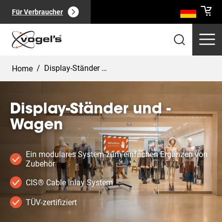
Für Verbraucher
/
Display-Ständer und -Wagen
Home
Display-Ständer und -
Wagen
Professionelle Produkte
(
0
):
Alle anzeigen
Ein modulares System zum einfachen Ergänzen von
Zubehör
CIS® Cable Inlay System
TÜV-zertifiziert
Seiten
(
0
):
Alle anzeigen