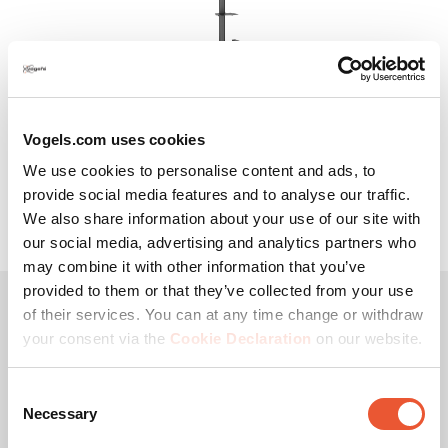
ESSENTIAL T1031
Trolley
Schwarz
Vogels.com uses cookies
We use cookies to personalise content and ads, to
provide social media features and to analyse our traffic.
249,00 €
We also share information about your use of our site with
our social media, advertising and analytics partners who
may combine it with other information that you’ve
provided to them or that they’ve collected from your use
of their services. You can at any time change or withdraw
Laden Sie 12 weitere Produkte
your consent via the
Cookie Declaration
on our website.
Consent
Necessary
Selection