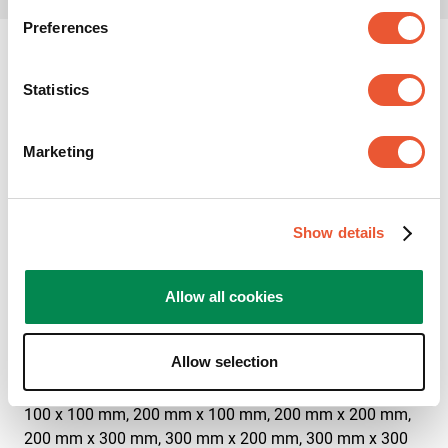
Preferences
Display-Bodenständer, am
Statistics
Fußboden befestigt,
Connect-it
Marketing
Ein auf dem Fußboden montierter Display-Bodenständer
ist Teil des modularen Connect-it-Systems.
Show details
Mit diesem TV-Bodenständer, der auf dem Fußboden
montiert wird, ist es möglich, Monitore dauerhaft am
Allow all cookies
Fußboden zu befestigen. Der auf dem Boden montierte
Display-Ständer ist für Bildschirme bis zu 65 Zoll mit
einem Höchstgewicht von 80 kg geeignet.
Allow selection
Er passt für Monitore mit einem Lochmuster (VESA) von
100 x 100 mm, 200 mm x 100 mm, 200 mm x 200 mm,
200 mm x 300 mm, 300 mm x 200 mm, 300 mm x 300