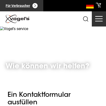
Für Verbraucher
Professionelle Produkte
(
0
):
Alle anzeigen
Wie können wir helfen?
Ein Kontaktformular
Seiten
(
0
):
Alle anzeigen
ausfüllen