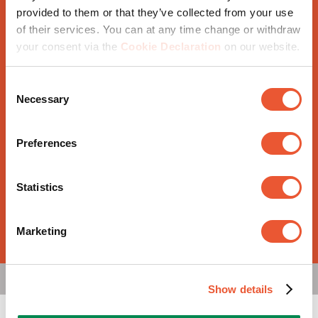
provided to them or that they’ve collected from your use
Erhalten Sie unsere
of their services. You can at any time change or withdraw
aktuellsten Nachrichten
your consent via the
Cookie Declaration
on our website.
Consent
Necessary
Selection
Bleiben Sie mit den neuesten Vogel's-Nachrichten wie
Veranstaltungsinformationen, Produktankündigungen
und Werbeaktionen auf dem Laufenden. Bitte bestätigen
Preferences
Sie, dass Sie gerne von uns hören möchten, indem Sie
unseren Newsletter abonnieren.
Statistics
Abonnieren
Marketing
Show details