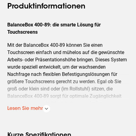
Produktinformationen
BalanceBox 400-89: die smarte Lösung für
Touchscreens
Mit der BalanceBox 400-89 können Sie einen
Touchscreen einfach und mühelos auf die gewünschte
Arbeits- oder Präsentationshöhe bringen. Dieses System
wurde speziell entwickelt, um der wachsenden
Nachfrage nach flexiblen Befestigungslösungen für
größere Touchscreens gerecht zu werden. Egal ob Sie
groß oder klein sind oder (im Rollstuhl) sitzen, die
BalanceBox 400-89 sorgt für optimale Zugänglichkeit
sowie eine gesunde Arbeitshaltung und trägt so zum
Lesen Sie mehr
perfekten Präsentationserlebnis bei.
Wie funktioniert die BalanceBox 400-89?
Kurze Spezifikationen