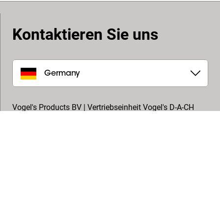
Kontaktieren Sie uns
Germany
Vogel's Products BV | Vertriebseinheit Vogel's D-A-CH
In den Fichten 34
32584
,
Löhne
+49 (0) 5731 869170
info.de@vogels.com
Folgen Sie uns