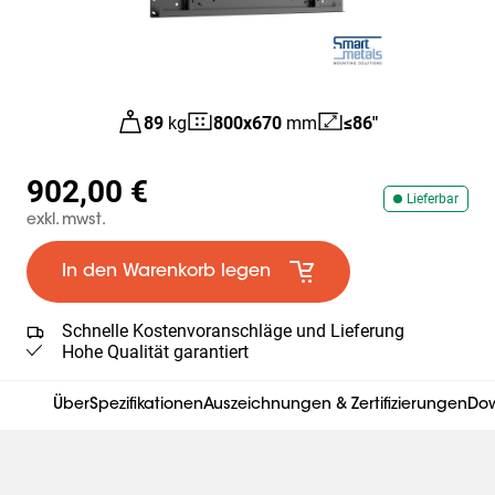
89
kg
800
x
670
mm
≤86"
902,00 €
Lieferbar
exkl. mwst.
In den Warenkorb legen
Schnelle Kostenvoranschläge und Lieferung
Hohe Qualität garantiert
Über
Spezifikationen
Auszeichnungen & Zertifizierungen
Do