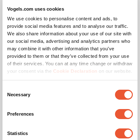
Max. Bildschirmgröße (Zoll)
86
Vogels.com uses cookies
We use cookies to personalise content and ads, to
Min. Gewichtslast (kg)
61
provide social media features and to analyse our traffic.
We also share information about your use of our site with
Anti-Collision
Nein
our social media, advertising and analytics partners who
may combine it with other information that you’ve
Lochmuster (VESA)
200 mm x 200 mm, 200
provided to them or that they’ve collected from your use
mm x 300 mm, 300 mm
of their services. You can at any time change or withdraw
x 200 mm, 300 mm x
300 mm, 400 mm x 200
your consent via the
Cookie Declaration
on our website.
mm, 400 mm x 300 mm,
400 mm x 400 mm, 400
mm x 500 mm, 400 mm
Consent
x 600 mm, 400 mm x
Necessary
Selection
700 mm, 400 mm x 800
mm, 500 mm x 200 mm,
500 mm x 300 mm, 500
Preferences
mm x 400 mm, 600 mm
x 200 mm, 600 mm x
300 mm, 600 mm x 400
Statistics
mm, 600 mm x 600 mm,