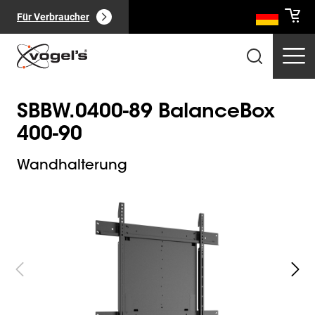
Für Verbraucher
SBBW.0400-89 BalanceBox
400-90
Wandhalterung
Slide 1 of 3
Professionelle Produkte
(
0
):
Alle anzeigen
Seiten
(
0
):
Alle anzeigen