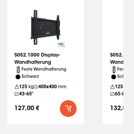
Slide 1 of 6
S052.1000 Display-
S052.2000
Wandhalterung
Wandhalt
Feste Wandhalterung
Feste W
Schwarz
Schwar
125
kg
400
x
400
mm
125
kg
43-65"
65-86"
127,00 €
132,00 