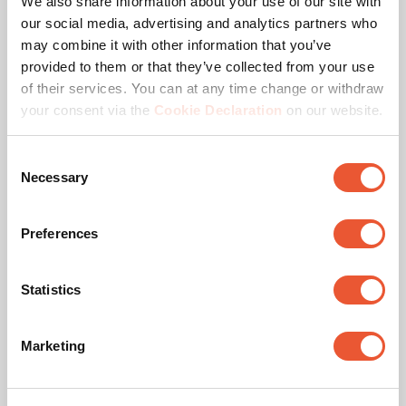
We also share information about your use of our site with
our social media, advertising and analytics partners who
Farbe
Silber
may combine it with other information that you’ve
provided to them or that they’ve collected from your use
Höhe (mm)
1913
of their services. You can at any time change or withdraw
your consent via the
Cookie Declaration
on our website.
Max. Abstand zum Boden - zentrales Display (mm)
1818
Consent
Bracket or Interface
No
Necessary
Selection
Preferences
Ähnliche Produkte
Statistics
Slide 1 of 2
Marketing