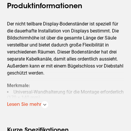
Produktinformationen
Der nicht teilbare Display-Bodenständer ist speziell für
die dauerhafte Installation von Displays bestimmt. Die
Bildschirmhöhe ist über die gesamte Länge der Säule
verstellbar und bietet dadurch große Flexibilität in
verschiedenen Räumen. Dieser Bodenständer hat drei
separate Kabelkanäle, damit alles ordentlich aussieht.
Außerdem kann er mit einem Bügelschloss vor Diebstahl
geschützt werden.
Merkmale:
Universal-Wandhalterung für die Montage erforderlich
(170 × 140 mm)
Zusätzlicher Kopf und Wandhalterung für mehrere
Lesen Sie mehr
Bildschirme
Kurze Spezifikationen