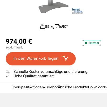
85
kg
≤90"
974,00 €
Lieferbar
exkl. mwst.
In den Warenkorb legen
Schnelle Kostenvoranschläge und Lieferung
Hohe Qualität garantiert
Über
Spezifikationen
Zubehör
Ähnliche Produkte
Downloads