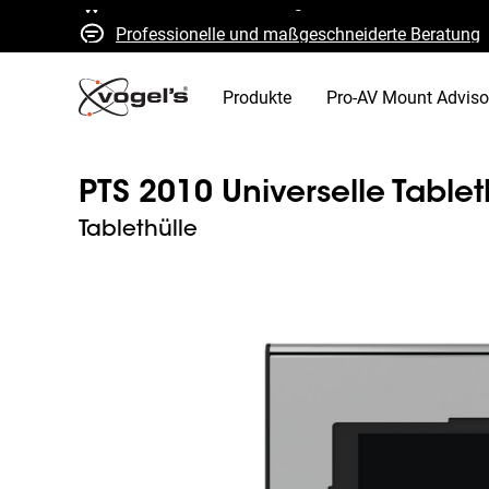
Professionelle und maßgeschneiderte Beratung
Schnelle Kostenvoranschläge und Lieferung
Hohe Qualität garantiert
Produkte
Pro-AV Mount Adviso
PTS 2010 Universelle Table
Tablethülle
Slide 1 of 10