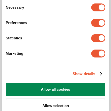
Consent
Videos
Necessary
Selection
Preferences
Produktvideo
Statistics
Bitte akzeptieren Sie
Marketing
Marketing- Cookies, um
dieses Video anzusehen
Cookie-
Show details
Einstellungen
ändern
Allow all cookies
Allow selection