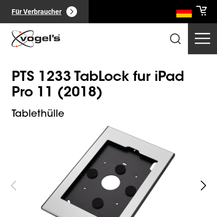
Für Verbraucher
PTS 1233 TabLock fur iPad
Pro 11 (2018)
Tablethülle
Slide 1 of 7
Professionelle Produkte
(
0
):
Alle anzeigen
Seiten
(
0
):
Alle anzeigen