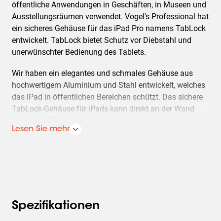
öffentliche Anwendungen in Geschäften, in Museen und
Ausstellungsräumen verwendet. Vogel's Professional hat
ein sicheres Gehäuse für das iPad Pro namens TabLock
entwickelt. TabLock bietet Schutz vor Diebstahl und
unerwünschter Bedienung des Tablets.
Wir haben ein elegantes und schmales Gehäuse aus
hochwertigem Aluminium und Stahl entwickelt, welches
das iPad in öffentlichen Bereichen schützt. Das sichere
TabLock-Gehäuse für iPads kann direkt an der Wand
oder mit VESA-Befestigungslöchern (100 x 100 mm) an
Lesen Sie mehr
allen VESA-kompatiblen Haltern von Vogel's befestigt
werden. Das sichere TabLock-Gehäuse kann dank des
einzigartigen neuen Verriegelungsmechanismus in
Kombination mit Schlüssel und Schloss schnell und
einfach geöffnet werden. Vogel's Professional entwickelt
regelmäßig neue TabLocks. Die aktuellsten
Informationen hierzu erhalten Sie auf unserer Website.
Spezifikationen