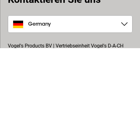
Germany
Vogel's Products BV | Vertriebseinheit Vogel's D-A-CH
In den Fichten 34
32584
,
Löhne
+49 (0) 5731 869170
info.de@vogels.com
Folgen Sie uns
© Vogel's Products BV
2026
Copyright