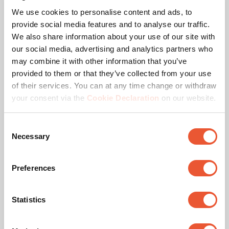
We use cookies to personalise content and ads, to
Farbe
Schwarz
provide social media features and to analyse our traffic.
We also share information about your use of our site with
Maximale Drehung
Bis zu 360°
our social media, advertising and analytics partners who
may combine it with other information that you’ve
Min. Abstand zur Wand (mm)
95
provided to them or that they’ve collected from your use
of their services. You can at any time change or withdraw
Orientierung
Querformat /
your consent via the
Cookie Declaration
on our website.
Hochformat
Consent
Verriegelungsoptionen
Kein Schloss
Necessary
Selection
Verstellbare Tiefe
Nein
Preferences
Statistics
Auszeichnungen &
Zertifizierungen