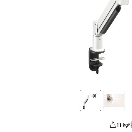
Slide 1 of 4
11
kg