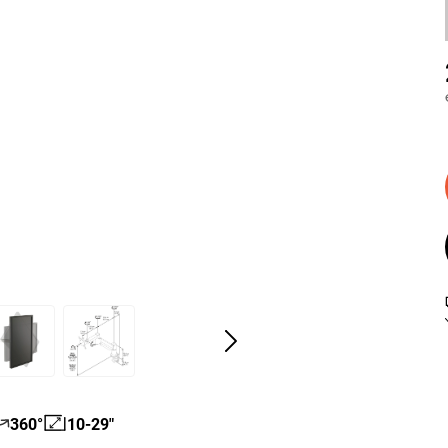
360°
10-29"