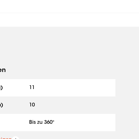
en
g)
11
h)
10
Bis zu 360°