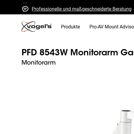
Professionelle und maßgeschneiderte Beratung
Schnelle Kostenvoranschläge und Lieferung
Hohe Qualität garantiert
Produkte
Pro-AV Mount Adviso
PFD 8543W Monitorarm Ga
Monitorarm
Slide 1 of 4