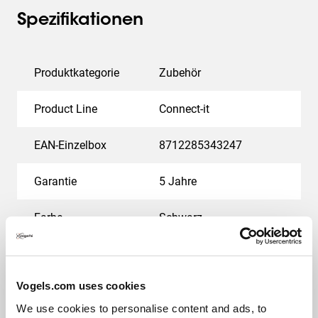
Spezifikationen
Produktkategorie
Zubehör
Product Line
Connect-it
EAN-Einzelbox
8712285343247
Garantie
5 Jahre
Farbe
Schwarz
Länge (mm)
620
Vogels.com uses cookies
Verstellbare Tiefe
Nein
We use cookies to personalise content and ads, to