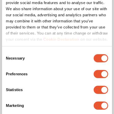
provide social media features and to analyse our traffic.
We also share information about your use of our site with
our social media, advertising and analytics partners who
Ähnliche Produkte
may combine it with other information that you’ve
provided to them or that they’ve collected from your use
of their services. You can at any time change or withdraw
your consent via the
Cookie Declaration
on our website.
Consent
Necessary
Selection
Preferences
PFA 9142
Zubehör
Schwarz
Statistics
Erhöhte Stabilität
Marketing