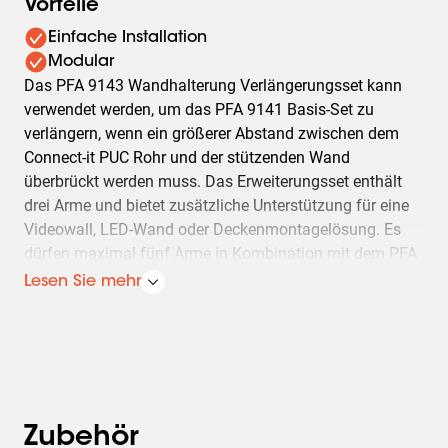
Vorteile
Einfache Installation
Modular
Das PFA 9143 Wandhalterung Verlängerungsset kann
verwendet werden, um das PFA 9141 Basis-Set zu
verlängern, wenn ein größerer Abstand zwischen dem
Connect-it PUC Rohr und der stützenden Wand
überbrückt werden muss. Das Erweiterungsset enthält
drei Arme und bietet zusätzliche Unterstützung für eine
Videowall, LED-Wand oder Deckenmontagelösung. Es
dürfen maximal fünf Arme in Kombination mit dem PFA
9141 verwendet werden.
Lesen Sie mehr
Zubehör