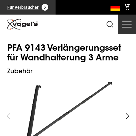
Für Verbraucher
PFA 9143 Verlängerungsset
für Wandhalterung 3 Arme
Zubehör
Slide 1 of 3
Professionelle Produkte
(
0
):
Alle anzeigen
Seiten
(
0
):
Alle anzeigen