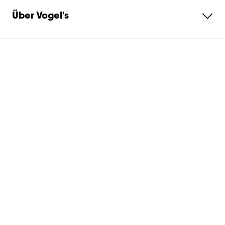
Über Vogel's
Abonnieren Sie unseren Newsletter
Kontaktieren Sie uns
Germany
Vogel's Products BV | Vertriebseinheit Vogel's D-A-CH
In den Fichten 34
32584
,
Löhne
+49 (0) 5731 869170