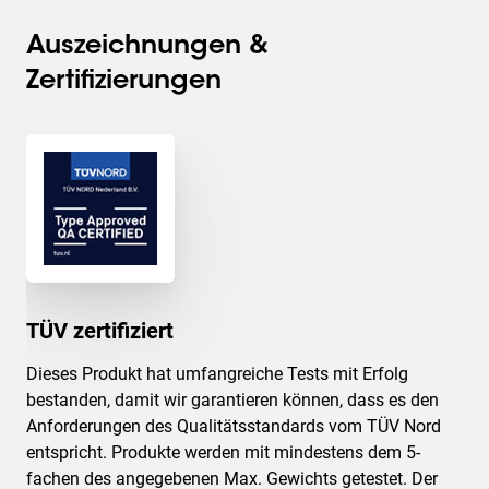
die Anforderungen von TÜV und IGR und ist daher
äußerst sicher.
Auszeichnungen &
Vogel’s. For Sure.
Zertifizierungen
TÜV zertifiziert
Dieses Produkt hat umfangreiche Tests mit Erfolg
bestanden, damit wir garantieren können, dass es den
Anforderungen des Qualitätsstandards vom TÜV Nord
entspricht. Produkte werden mit mindestens dem 5-
fachen des angegebenen Max. Gewichts getestet. Der