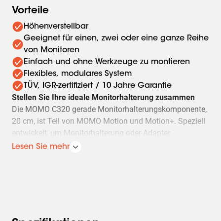
Vorteile
Höhenverstellbar
Geeignet für einen, zwei oder eine ganze Reihe
von Monitoren
Einfach und ohne Werkzeuge zu montieren
Flexibles, modulares System
TÜV, IGR-zertifiziert / 10 Jahre Garantie
Stellen Sie Ihre ideale Monitorhalterung zusammen
Die MOMO C320 gerade Monitorhalterungskomponente,
20 cm, ist Teil von MOMO Motion und Motion+. Speziell
entwickelt, um Monitorhalterung oder Adapter
gemeinsam zu montieren.
Lesen Sie mehr
Unendliche Möglichkeiten
Richten Sie mit nur einigen wenigen Komponenten einen
Arbeitsplatz mit mehreren Monitoren ein. Es sind gerade
und abgewinkelte Positionen möglich.