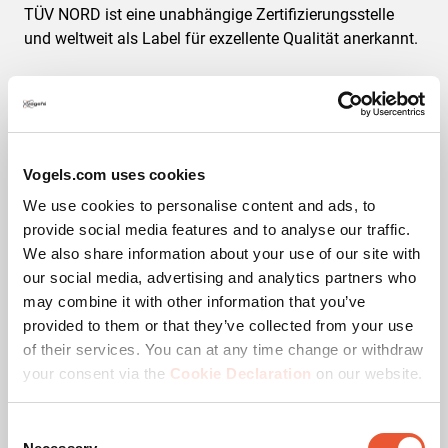
TÜV NORD ist eine unabhängige Zertifizierungsstelle
und weltweit als Label für exzellente Qualität anerkannt.
Vogels.com uses cookies
Fußabdruck
We use cookies to personalise content and ads, to
provide social media features and to analyse our traffic.
Wir sind transparent, was den ökologischen Fußabdruck
We also share information about your use of our site with
unserer Produkte angeht. Wir wollen, dass Sie wissen,
our social media, advertising and analytics partners who
welche Auswirkungen Ihre Entscheidung hat.
may combine it with other information that you’ve
Ausführlichere Informationen finden Sie auf dem
provided to them or that they’ve collected from your use
Ökoblatt
des Produkts.
of their services. You can at any time change or withdraw
your consent via the
Cookie Declaration
on our website.
Downloads
Consent