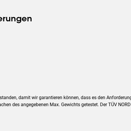
nfiguration mit größeren
ern eine UniSee-Videowand
ammen. Als Bodenlösung
ierungen
 Wählen Sie Präzision mit
ng, die perfekt zu Ihnen
setzt werden kann. Ein
 Möglichkeiten, leicht zu
estanden, damit wir garantieren können, dass es den Anforder
achen des angegebenen Max. Gewichts getestet. Der TÜV NORD is