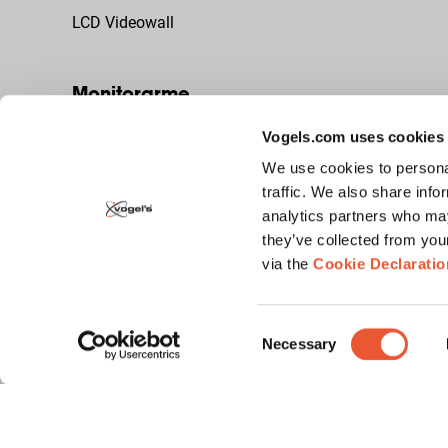
LCD Videowall
Monitorarme
Monitorarm für den Schreibtisch
Vogels.com uses cookies
We use cookies to personal
Monitorarm zur Wandmontage
traffic. We also share info
analytics partners who may
they’ve collected from you
via the
Cookie Declaratio
Consent
Necessary
Selection