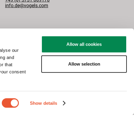
info.de@vogels.com
Allow all cookies
alyse our
ing and
Allow selection
r that
 your consent
Show details