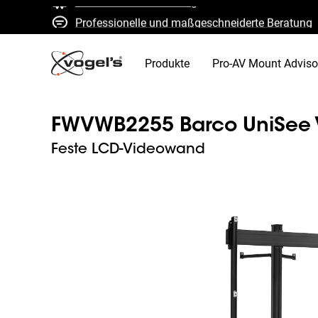
Professionelle und maßgeschneiderte Beratung
Schnelle Kostenvoranschläge und Lieferung
Hohe Qualität garantiert
Produkte
Pro-AV Mount Adviso
FWVWB2255 Barco UniSee
Feste LCD-Videowand
Slide 1 of 1