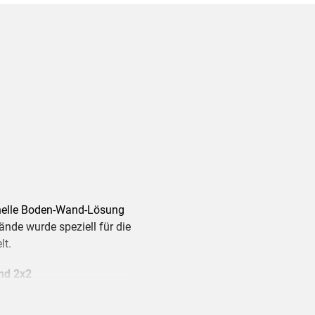
ionelle Boden-Wand-Lösung
nde wurde speziell für die
lt.
nd 2x2
ys: Max. 635 mm (25 Zoll)