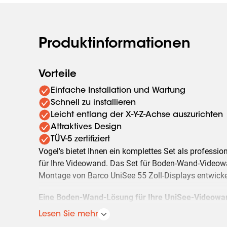
Produktinformationen
Vorteile
Einfache Installation und Wartung
Schnell zu installieren
Leicht entlang der X-Y-Z-Achse auszurichten
Attraktives Design
TÜV-5 zertifiziert
Vogel's bietet Ihnen ein komplettes Set als profess
für Ihre Videowand. Das Set für Boden-Wand-Videowä
Montage von Barco UniSee 55 Zoll-Displays entwicke
Eine Boden-Wand-Lösung für Ihre UniSee-Videowa
Displaygröße: Barco UniSee 55 Zoll (1397 mm)
Lesen Sie mehr
Abstand von der Decke bis zur Oberkante des Displa