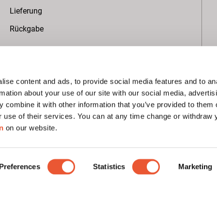
Lieferung
Rückgabe
Über Vogel's
ise content and ads, to provide social media features and to an
Weltweite Projekte
rmation about your use of our site with our social media, advertis
Nachhaltigkeit
 combine it with other information that you’ve provided to them o
r use of their services. You can at any time change or withdraw
B Corp zertifiziert
n
on our website.
Presse
EcoVadis Bewertung
Preferences
Statistics
Marketing
Premium-Partner
Abonnieren Sie unseren Newsletter